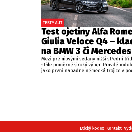
TESTY AUT
Test ojetiny Alfa Rom
Giulia Veloce Q4 – kla
na BMW 3 či Mercedes
Mezi prémiovými sedany nižší střední tří
stále poměrně široký výběr. Pravděpodo
jako první napadne německá trojice v p
BMW řady 3, Mercedes-Benz třídy C a Audi
Jsou to skvělá auta, která nabídnou velmi
zpracování, technologie i komfort, ale u 
motorizací často postrádají jednu důležit
emoce. Pokud ale hledáte auto, které ne
perfektním dopravním prostředkem, ale 
každém nastartování vám vykouzlí úsměv
tváři, možná by vás měla zajímat Alfa Ro
Giulia.
Etický kodex
Kontakt
Vyd