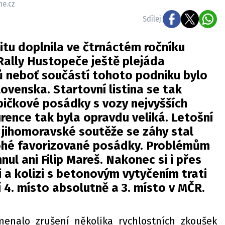
ne.cz
Sdílej:
itu doplnila ve čtrnáctém ročníku
Rally Hustopeče ještě plejáda
ů neboť součástí tohoto podniku bylo
lovenska. Startovní listina se tak
špičkové posádky s vozy nejvyšších
urence tak byla opravdu veliká. Letošní
 jihomoravské soutěže se záhy stal
hé favorizované posádky. Problémům
ul ani Filip Mareš. Nakonec si i přes
 a kolizi s betonovým vytyčením trati
 4. místo absolutně a 3. místo v MČR.
nalo zrušení několika rychlostních zkoušek