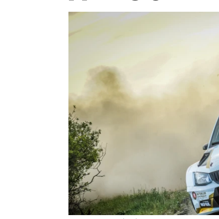
Etický kodex
Kontakt
V
Provozovatelem serveru 