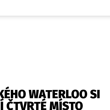
Auta
Elektro
Rally
Motorsport
Testy aut
Novinky ze světa EV
Ostatní
Pit Lane
Novinky
Testy elektromobilů
Tiskovky
Češi v akci
Eko
Trh s elektromobily
Rozhovory
FIA CEZ & Poháry
Spy
Dakar
Mezinárodní scéna
Historie
Z domova
Zajímavosti
Ze světa
Technika
Ekonomika
KÉHO WATERLOO SI
Český trh
Í ČTVRTÉ MÍSTO
Tuning
Profi