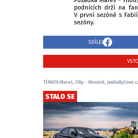
Posádka Mareš – Hlouš
podnicích drží na fa
V první sezóně s Fabií
sezóny.
SDÍLEJ
VSTO
TÉMATA:
Mareš, Filip - Hloušek, Jan
RallyZone.c
STALO SE