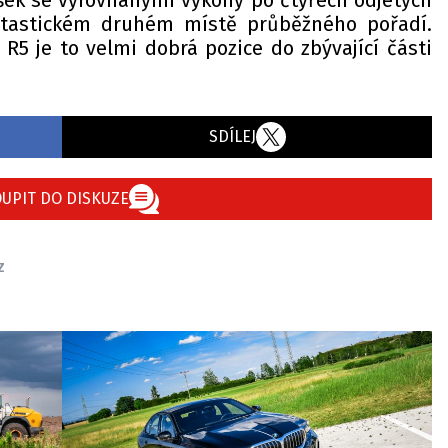
ek se vyrovnanými výkony po čtyřech odjetých
ntastickém druhém místě průběžného pořadí.
 R5 je to velmi dobrá pozice do zbývající části
SDÍLEJ
UPIT DO DISKUZE
z