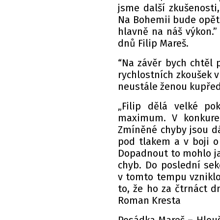
jsme další zkušenosti
Na Bohemii bude opět
hlavně na náš výkon.
dnů Filip Mareš.
“Na závěr bych chtěl 
rychlostních zkoušek v
neustále ženou kupředu
„Filip dělá velké po
maximum. V konkurenc
Zmíněné chyby jsou dá
pod tlakem a v boji o
Dopadnout to mohlo ja
chyb. Do poslední sekc
v tomto tempu vzniklou
to, že ho za čtrnáct d
Roman Kresta