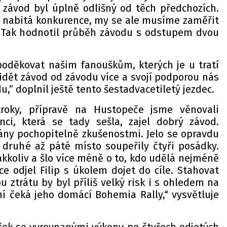
, závod byl úplně odlišný od těch předchozích.
 nabitá konkurence, my se ale musíme zaměřit
” Tak hodnotil průběh závodu s odstupem dvou
poděkovat našim fanouškům, kterých je u tratí
idět závod od závodu více a svojí podporou nás
,” doplnil ještě tento šestadvacetiletý jezdec.
kroky, přípravě na Hustopeče jsme věnovali
i, která se tady sešla, zajel dobrý závod.
ny pochopitelně zkušenostmi. Jelo se opravdu
 druhé až páté místo soupeřily čtyři posádky.
kkoliv a šlo více méně o to, kdo udělá nejméně
e odjel Filip s úkolem dojet do cíle. Stahovat
 ztrátu by byl příliš velký risk i s ohledem na
ní čeká jeho domácí Bohemia Rally,“ vysvětluje