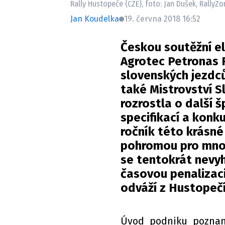
Rally Hustopeče (CZE), foto: Jan Dušek, RallyZo
Jan Koudelka
19. června 2018 16:52
Českou soutěžní el
Agrotec Petronas 
slovenských jezdc
také Mistrovství S
rozrostla o další 
specifikací a konk
ročník této krásné
pohromou pro mno
se tentokrát nevyhn
časovou penalizaci
odváží z Hustopečí
Úvod podniku pozname