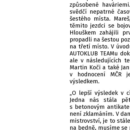
způsobené haváriemi
svědčí nepatrné časo
šestého místa. Mareš
těmito jezdci se bojo
Hlouškem zahájili pr
propadli na šestou pozi
na třetí místo. V úv
AUTOKLUB TEAMu doko
ale v následujících t
Martin Koči a také Jan
v hodnocení MČR j
výsledkem.
„O lepší výsledek v c
Jedna nás stála pěti
s betonovým antikatem
není zklamáním. V dan
mistrovství, je to stá
na bedně, musíme se p