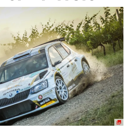
ydavatel
Inzerce
Osobní údaje / Cookies
autoroad.cz je INCORP MEDIA GROUP s.r.o., IČ: 118 23 054