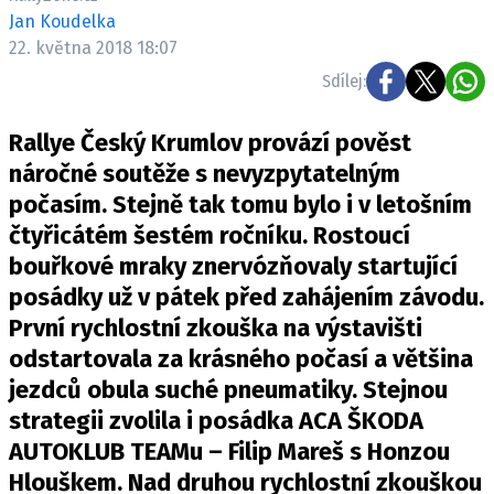
ELEKTRO
Jan Koudelka
22. května 2018 18:07
NOVINKY ZE SVĚTA EV
Sdílej:
TESTY ELEKTROMOBILŮ
TRH S ELEKTROMOBILY
Rallye Český Krumlov provází pověst
náročné soutěže s nevyzpytatelným
RALLY
počasím. Stejně tak tomu bylo i v letošním
čtyřicátém šestém ročníku. Rostoucí
OSTATNÍ
bouřkové mraky znervózňovaly startující
TISKOVKY
posádky už v pátek před zahájením závodu.
ROZHOVORY
První rychlostní zkouška na výstavišti
DAKAR
odstartovala za krásného počasí a většina
Z DOMOVA
jezdců obula suché pneumatiky. Stejnou
ZE SVĚTA
strategii zvolila i posádka ACA ŠKODA
MOTORSPORT
AUTOKLUB TEAMu – Filip Mareš s Honzou
Hlouškem. Nad druhou rychlostní zkouškou