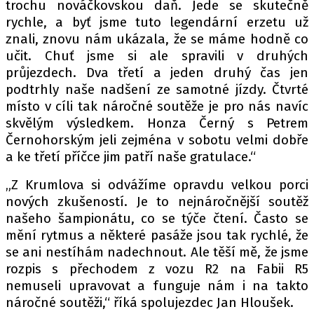
trochu nováčkovskou daň. Jede se skutečně
rychle, a byť jsme tuto legendární erzetu už
znali, znovu nám ukázala, že se máme hodně co
Provozovatelem serveru autoroad.cz je
učit. Chuť jsme si ale spravili v druhých
INCORP MEDIA GROUP s.r.o., IČ: 118 23 054
průjezdech. Dva třetí a jeden druhý čas jen
podtrhly naše nadšení ze samotné jízdy. Čtvrté
místo v cíli tak náročné soutěže je pro nás navíc
skvělým výsledkem. Honza Černý s Petrem
Černohorským jeli zejména v sobotu velmi dobře
a ke třetí příčce jim patří naše gratulace.“
„Z Krumlova si odvážíme opravdu velkou porci
nových zkušeností. Je to nejnáročnější soutěž
našeho šampionátu, co se týče čtení. Často se
mění rytmus a některé pasáže jsou tak rychlé, že
se ani nestíhám nadechnout. Ale těší mě, že jsme
rozpis s přechodem z vozu R2 na Fabii R5
nemuseli upravovat a funguje nám i na takto
náročné soutěži,“ říká spolujezdec Jan Hloušek.