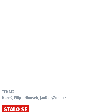
TÉMATA:
Mareš, Filip - Hloušek, Jan
RallyZone.cz
STALO SE