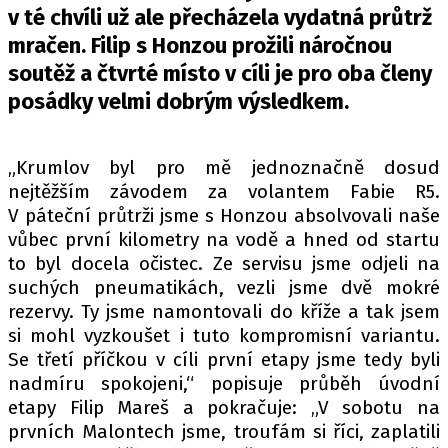
PIT LANE
v té chvíli už ale přecházela vydatná průtrž
ČEŠI V AKCI
mračen. Filip s Honzou prožili náročnou
FIA CEZ & POHÁRY
soutěž a čtvrté místo v cíli je pro oba členy
MEZINÁRODNÍ SCÉNA
posádky velmi dobrým výsledkem.
SLEDUJTE NÁS NA
|
„Krumlov byl pro mě jednoznačně dosud
nejtěžším závodem za volantem Fabie R5.
V páteční průtrži jsme s Honzou absolvovali naše
Máte příběh, fotku nebo video?
vůbec první kilometry na vodě a hned od startu
Pošlete e-mail na autoroad.cz
to byl docela očistec. Ze servisu jsme odjeli na
suchých pneumatikách, vezli jsme dvě mokré
rezervy. Ty jsme namontovali do kříže a tak jsem
ETICKÝ KODEX
si mohl vyzkoušet i tuto kompromisní variantu.
KONTAKT
Se třetí příčkou v cíli první etapy jsme tedy byli
VYDAVATEL
nadmíru spokojeni,“ popisuje průběh úvodní
INZERCE
etapy Filip Mareš a pokračuje: „V sobotu na
prvních Malontech jsme, troufám si říci, zaplatili
OSOBNÍ ÚDAJE / COOKIES