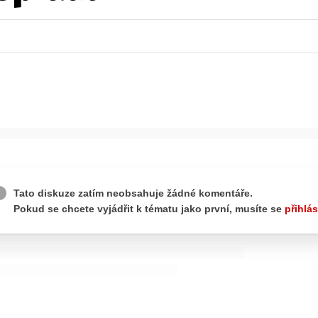
ydavatel
Inzerce
Osobní údaje / Cookies
autoroad.cz je INCORP MEDIA GROUP s.r.o., IČ: 118 23 054