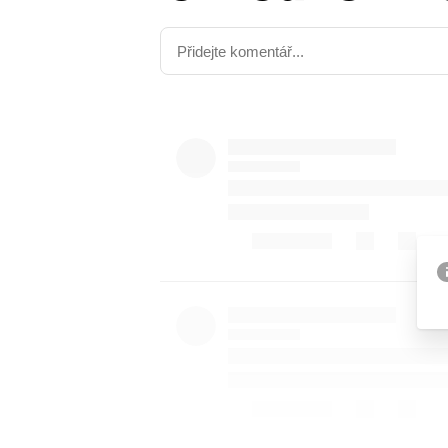
Etický kodex
Kontakt
V
Provozovatelem serveru 