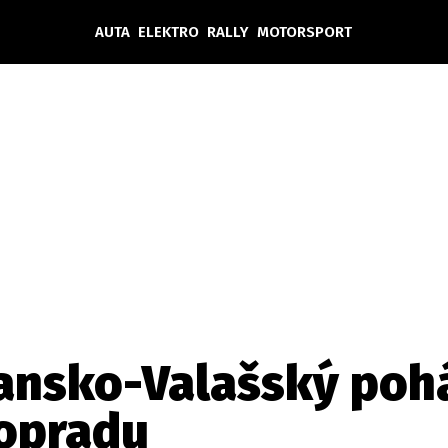
AUTA
ELEKTRO
RALLY
MOTORSPORT
Auta
Elektro
Rally
Motorsport
Testy aut
Novinky ze světa EV
Ostatní
Pit Lane
Novinky
Testy elektromobilů
Tiskovky
Češi v akci
Eko
Trh s elektromobily
Rozhovory
FIA CEZ & Poháry
Spy
Dakar
Mezinárodní scéna
Historie
Z domova
Zajímavosti
Ze světa
Technika
Ekonomika
ransko-Valašský poh
Český trh
opradu
Tuning
Profi