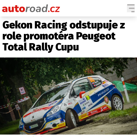
Gekon Racing odstupuje z
AUTA
role promotéra Peugeot
TESTY AUT
Total Rally Cupu
NOVINKY
EKO
SPY
HISTORIE
ZAJÍMAVOSTI
TECHNIKA
EKONOMIKA
ČESKÝ TRH
TUNING
PROFI