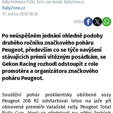
Rally Bohemia (CZE), foto: Jan Dušek, RallyZone.cz
ELEKTRO
RallyZone.cz
17. ledna 2018 18:36
NOVINKY ZE SVĚTA EV
Sdílej:
TESTY ELEKTROMOBILŮ
TRH S ELEKTROMOBILY
Po neúspěšném jednání ohledně podoby
RALLY
druhého ročníku značkového poháru
Peugeot, především co se týče navýšení
OSTATNÍ
stávajících prémií vítězným posádkám, se
TISKOVKY
Gekon Racing rozhodl odstoupit z role
ROZHOVORY
promotéra a organizátora značkového
DAKAR
poháru Peugeot.
Z DOMOVA
ZE SVĚTA
Soutěžní pohár proklientsky oblíbené vozy
Peugeot 208 R2 odstartoval letos na jaře při
MOTORSPORT
obnovené premiéře Valašské rally. Peugeot Total
Rally Cup, který se představil na pětici českých