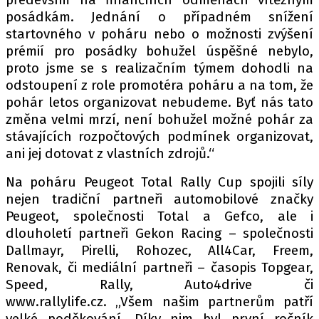
posádkám. Jednání o případném snížení
startovného v poháru nebo o možnosti zvýšení
prémií pro posádky bohužel úspěšné nebylo,
Provozovatelem serveru autoroad.cz je
proto jsme se s realizačním týmem dohodli na
INCORP MEDIA GROUP s.r.o., IČ: 118 23 054
odstoupení z role promotéra poháru a na tom, že
pohár letos organizovat nebudeme. Byť nás tato
změna velmi mrzí, není bohužel možné pohár za
stávajících rozpočtových podmínek organizovat,
ani jej dotovat z vlastních zdrojů.“
Na poháru Peugeot Total Rally Cup spojili síly
nejen tradiční partneři automobilové značky
Peugeot, společnosti Total a Gefco, ale i
dlouholetí partneři Gekon Racing – společnosti
Dallmayr, Pirelli, Rohozec, All4Car, Freem,
Renovak, či mediální partneři – časopis Topgear,
Speed, Rally, Auto4drive či
www.rallylife.cz. „Všem našim partnerům patří
velké poděkování. Díky nim byl první ročník