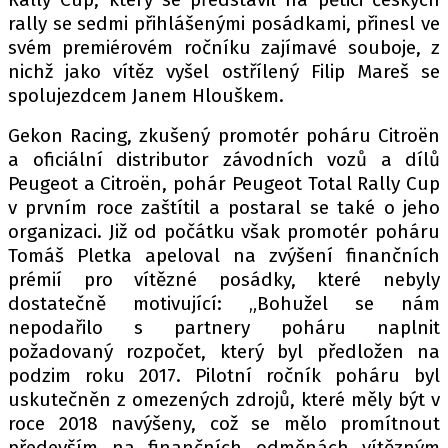
PIT LANE
rally se sedmi přihlášenými posádkami, přinesl ve
ČEŠI V AKCI
svém premiérovém ročníku zajímavé souboje, z
FIA CEZ & POHÁRY
nichž jako vítěz vyšel ostřílený Filip Mareš se
MEZINÁRODNÍ SCÉNA
spolujezdcem Janem Hlouškem.
Gekon Racing, zkušený promotér poháru Citroën
SLEDUJTE NÁS NA
|
a oficiální distributor závodních vozů a dílů
Peugeot a Citroën, pohár Peugeot Total Rally Cup
v prvním roce zaštítil a postaral se také o jeho
Máte příběh, fotku nebo video?
organizaci. Již od počátku však promotér poháru
Pošlete e-mail na autoroad.cz
Tomáš Pletka apeloval na zvýšení finančních
prémií pro vítězné posádky, které nebyly
dostatečně motivující: „Bohužel se nám
ETICKÝ KODEX
nepodařilo s partnery poháru naplnit
KONTAKT
požadovaný rozpočet, který byl předložen na
podzim roku 2017. Pilotní ročník poháru byl
VYDAVATEL
uskutečněn z omezených zdrojů, které měly být v
INZERCE
roce 2018 navýšeny, což se mělo promítnout
OSOBNÍ ÚDAJE / COOKIES
především na finančních odměnách vítězným