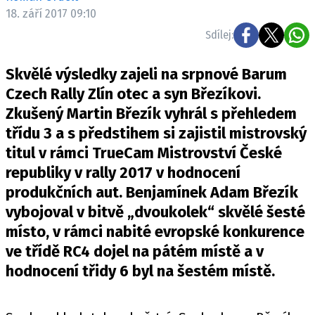
ELEKTRO
18. září 2017 09:10
Sdílej:
NOVINKY ZE SVĚTA EV
TESTY ELEKTROMOBILŮ
Skvělé výsledky zajeli na srpnové Barum
TRH S ELEKTROMOBILY
Czech Rally Zlín otec a syn Březíkovi.
Zkušený Martin Březík vyhrál s přehledem
RALLY
třídu 3 a s předstihem si zajistil mistrovský
OSTATNÍ
titul v rámci TrueCam Mistrovství České
TISKOVKY
republiky v rally 2017 v hodnocení
produkčních aut. Benjamínek Adam Březík
ROZHOVORY
vybojoval v bitvě „dvoukolek“ skvělé šesté
DAKAR
místo, v rámci nabité evropské konkurence
Z DOMOVA
ve třídě RC4 dojel na pátém místě a v
ZE SVĚTA
hodnocení třidy 6 byl na šestém místě.
MOTORSPORT