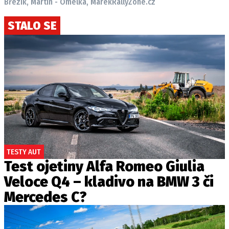
Březík, Martin - Omelka, Marek
RallyZone.cz
STALO SE
TESTY AUT
Test ojetiny Alfa Romeo Giulia
Veloce Q4 – kladivo na BMW 3 či
Mercedes C?