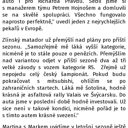
auto i pro Richarda Pravdu. Sedli jsme si
s manažerem týmu Petrem Hojnošem a domluvili
se na skvělé spolupráci. Všechno fungovalo
naprosto perfektně,“ uvedl jeden z nejrychlejších
pekařů v Evropě.
Zlínský matador už přemýšlí nad plány pro příští
sezonu. „Samozřejmě mě láká vyšší kategorie,
nicméně je to stále pouze o penězích. Přemýšlím
nad variantou odjet v příští sezoně dva až tři
velké závody s vozem kategorie R5. Zřejmě už
nepojedu celý český šampionát. Pokud budu
pokračovat s mitsubishi, ohlížím se po
zahraničních startech. Láká mě šotolina, hodně
krásná je asfaltová rally Valais ve Švýcarsku. Do
auta jsme v poslední době hodně investovali. Už
sice není v takové kondici, nicméně pořád je to
s tímto autem krásné svezení.“
Martina s Markem uvidíme v letošní sezoně ještě