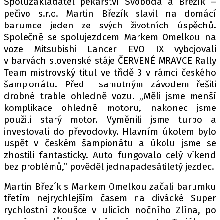
Spoluzakladatel pekařství Svoboda a Březík –
PIT LANE
pečivo s.r.o. Martin Březík slavil na domácí
ČEŠI V AKCI
barumce jeden ze svých životních úspěchů.
FIA CEZ & POHÁRY
Společně se spolujezdcem Markem Omelkou na
MEZINÁRODNÍ SCÉNA
voze Mitsubishi Lancer EVO IX vybojovali
v barvách slovenské stáje ČERVENÉ MRAVCE Rally
Team mistrovský titul ve třidě 3 v rámci českého
SLEDUJTE NÁS NA
|
šampionátu. Před samotným závodem řešili
drobné trable ohledně vozu. „Měli jsme menší
Máte příběh, fotku nebo video?
komplikace ohledně motoru, nakonec jsme
použili starý motor. Vyměnili jsme turbo a
Pošlete e-mail na autoroad.cz
investovali do převodovky. Hlavním úkolem bylo
uspět v českém šampionátu a úkolu jsme se
zhostili fantasticky. Auto fungovalo celý víkend
ETICKÝ KODEX
bez problémů,“ pověděl jednapadesátiletý jezdec.
KONTAKT
VYDAVATEL
Martin Březík s Markem Omelkou začali barumku
třetím nejrychlejším časem na divácké Super
INZERCE
rychlostní zkoušce v ulicích nočního Zlína, po
OSOBNÍ ÚDAJE / COOKIES