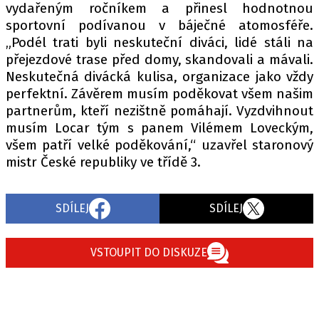
vydařeným ročníkem a přinesl hodnotnou
sportovní podívanou v báječné atomosféře.
„Podél trati byli neskuteční diváci, lidé stáli na
přejezdové trase před domy, skandovali a mávali.
Neskutečná divácká kulisa, organizace jako vždy
perfektní. Závěrem musím poděkovat všem našim
partnerům, kteří nezištně pomáhají. Vyzdvihnout
musím Locar tým s panem Vilémem Loveckým,
všem patří velké poděkování,“ uzavřel staronový
mistr České republiky ve třídě 3.
SDÍLEJ
SDÍLEJ
VSTOUPIT DO DISKUZE