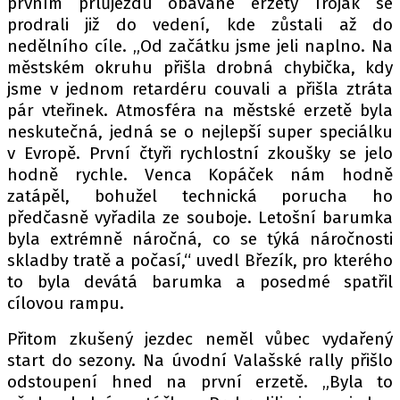
prvním prlůjezdu obávané erzety Troják se
prodrali již do vedení, kde zůstali až do
nedělního cíle. „Od začátku jsme jeli naplno. Na
městském okruhu přišla drobná chybička, kdy
Provozovatelem serveru autoroad.cz je
jsme v jednom retardéru couvali a přišla ztráta
INCORP MEDIA GROUP s.r.o., IČ: 118 23 054
pár vteřinek. Atmosféra na městské erzetě byla
neskutečná, jedná se o nejlepší super speciálku
v Evropě. První čtyři rychlostní zkoušky se jelo
hodně rychle. Venca Kopáček nám hodně
zatápěl, bohužel technická porucha ho
předčasně vyřadila ze souboje. Letošní barumka
byla extrémně náročná, co se týká náročnosti
skladby tratě a počasí,“ uvedl Březík, pro kterého
to byla devátá barumka a posedmé spatřil
cílovou rampu.
Přitom zkušený jezdec neměl vůbec vydařený
start do sezony. Na úvodní Valašské rally přišlo
odstoupení hned na první erzetě. „Byla to