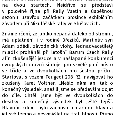
na dvou startech. Nejdříve se představí
v polovině října při Rally Vsetín a úspěšnou
sezonu uzavřou začátkem prosince exhibičním
závodem při Mikulášské rally ve Slušovicích.
Známé rčení, že jablko nepadá daleko od stromu,
má uplatnění i v rodině Březíků, Martinův syn
Adam zdědil závodnické vlohy. Jednadvacetiletý
mladík proháněl při letošní Barum Czech Rally
Zlín zkušenější jezdce a v našlapané konkurenci
evropských dravců si dojel pro skvělé páté místo
ve třídě a ve dvoukolkách pro šestou příčku.
Startoval s vozem Peugeot 208 R2, navigoval ho
zkušený Karel Voltner. „Nešlo nám ani tak o
konečný výsledek, snažili jsme se především dojet
do cíle. Chtěli jsme být ve dvoukolkách do
desítky a konečný výsledek byl ještě lepší.
Hlavním cílem bylo zachovat chladnou hlavu a
jet své tempo a nevymýšlet na trati blbosti. Přímo