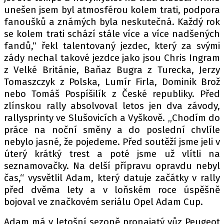
unešen jsem byl atmosférou kolem trati, podpora
fanoušků a známých byla neskutečná. Každý rok
se kolem trati schází stále více a více nadšených
fandů,“ řekl talentovaný jezdec, který za svými
zády nechal takové jezdce jako jsou Chris Ingram
z Velké Británie, Baňaz Bugra z Turecka, Jerzy
Tomaszczyk z Polska, Lumír Firla, Dominik Brož
nebo Tomáš Pospíšilík z České republiky. Před
zlínskou rally absolvoval letos jen dva závody,
rallysprinty ve Slušovicích a Vyškově. „Chodím do
práce na noční směny a do poslední chvlíle
nebylo jasné, že pojedeme. Před soutěží jsme jeli v
úterý krátký trest a poté jsme už vlítli na
seznamovačky. Na delší přípravu opravdu nebyl
čas,“ vysvětlil Adam, který datuje začátky v rally
před dvěma lety a v loňském roce úspěšně
bojoval ve značkovém seriálu Opel Adam Cup.
Adam má v letošní sezoně pronajatý vůz Peugeot