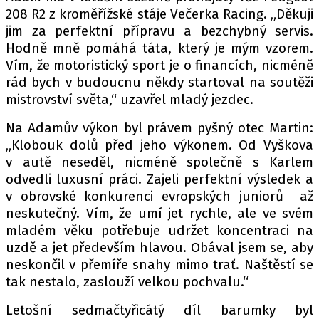
208 R2 z kroměřížské stáje Večerka Racing. „Děkuji
jim za perfektní přípravu a bezchybný servis.
Hodně mně pomáhá táta, který je mým vzorem.
Vím, že motoristický sport je o financích, nicméně
rád bych v budoucnu někdy startoval na soutěži
mistrovství světa,“ uzavřel mladý jezdec.
Na Adamův výkon byl právem pyšný otec Martin:
„Klobouk dolů před jeho výkonem. Od Vyškova
v autě neseděl, nicméně společně s Karlem
odvedli luxusní práci. Zajeli perfektní výsledek a
v obrovské konkurenci evropských juniorů až
neskutečný. Vím, že umí jet rychle, ale ve svém
mladém věku potřebuje udržet koncentraci na
uzdě a jet především hlavou. Obával jsem se, aby
neskončil v přemíře snahy mimo trať. Naštěstí se
tak nestalo, zaslouží velkou pochvalu.“
Letošní sedmačtyřicátý díl barumky byl