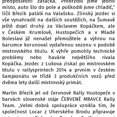
předposlední zatáčka. Probrzdili jsme jedno
místo, auto šlo do pole a poškodili jsme chladič,“
líčil Březík patálii na Valašsku. Zlínský jezdec si
vše vynahradil na dalších soutěžích, na Šumavě
ještě dojel druhý za Václavem Kopáčkem, ale
v Českém Krumlově, Hustopečích a v Mladé
Boleslavi již nenašel přemožitele a výhrou na
barumce korunoval vydařenou sezonu v podobě
mistrovského titulu. K výhře pomohly technické
problémy nebo havárie největšího rivala
Kopáčka. Jezdec z Lukova získal po mistrovském
titulu v rallysprintech 2014 a prvním v českém
šampionátu ve třídě 3 produkčních vozů před
dvěma lety další mistrovský primát.
Martin Březík jel od červnové Rally Hustopeče v
barvách slovenské stáje ČERVENÉ MRAVCE Rally
Team. „Velmi dobrá spolupráce vznikla tím, že
společnost Locar z Uherského Brodu připravuje