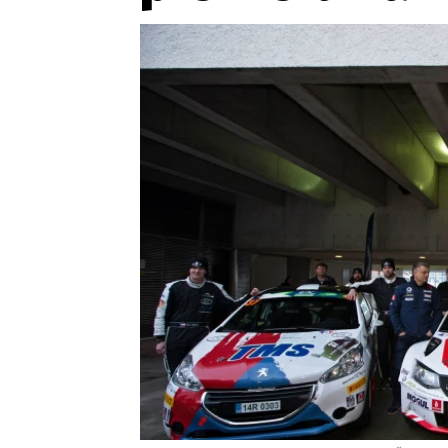
Etický kodex
Kontakt
V
Provozovatelem serveru 