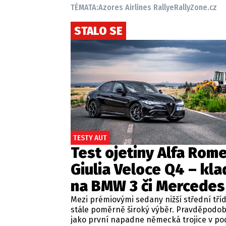
TÉMATA:
Azores Airlines Rallye
RallyZone.cz
STALO SE
TESTY AUT
Test ojetiny Alfa Rom
Giulia Veloce Q4 – kla
na BMW 3 či Mercedes
Mezi prémiovými sedany nižší střední tří
stále poměrně široký výběr. Pravděpodo
jako první napadne německá trojice v p