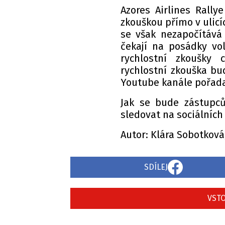
Azores Airlines Rally
zkouškou přímo v ulicí
se však nezapočítává
čekají na posádky vol
rychlostní zkoušky 
rychlostní zkouška b
Youtube kanále pořada
Jak se bude zástupc
sledovat na sociálních 
Autor: Klára Sobotková
SDÍLEJ
VSTO