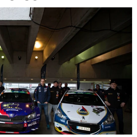
ydavatel
Inzerce
Osobní údaje / Cookies
autoroad.cz je INCORP MEDIA GROUP s.r.o., IČ: 118 23 054