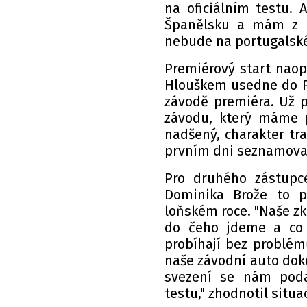
na oficiálním testu. 
Španělsku a mám z ně
nebude na portugalské
Premiérový start naop
Hlouškem usedne do Pe
závodě premiéra. Už p
závodu, který máme p
nadšený, charakter tr
prvním dni seznamovací
Pro druhého zástupc
Dominika Brože to p
loňském roce. "Naše zk
do čeho jdeme a co 
probíhají bez problémů
naše závodní auto doko
svezení se nám poda
testu," zhodnotil situa