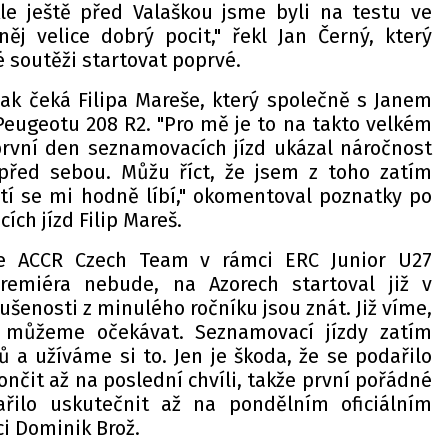
Ale ještě před Valaškou jsme byli na testu ve
j velice dobrý pocit," řekl Jan Černý, který
 soutěži startovat poprvé.
ak čeká Filipa Mareše, který společně s Janem
ugeotu 208 R2. "Pro mě je to na takto velkém
rvní den seznamovacích jízd ukázal náročnost
řed sebou. Můžu říct, že jsem z toho zatím
atí se mi hodně líbí," okomentoval poznatky po
ch jízd Filip Mareš.
e ACCR Czech Team v rámci ERC Junior U27
remiéra nebude, na Azorech startoval již v
ušenosti z minulého ročníku jsou znát. Již víme,
můžeme očekávat. Seznamovací jízdy zatím
 a užíváme si to. Jen je škoda, že se podařilo
nčit až na poslední chvíli, takže první pořádné
řilo uskutečnit až na pondělním oficiálním
ci Dominik Brož.