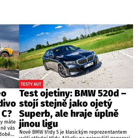
TESTY AUT
eo
Test ojetiny: BMW 520d –
divo
stojí stejně jako ojetý
 C?
Superb, ale hraje úplně
jinou ligu
dy máte
bně vás
Nové BMW třídy 5 je klasickým reprezentantem
odobě