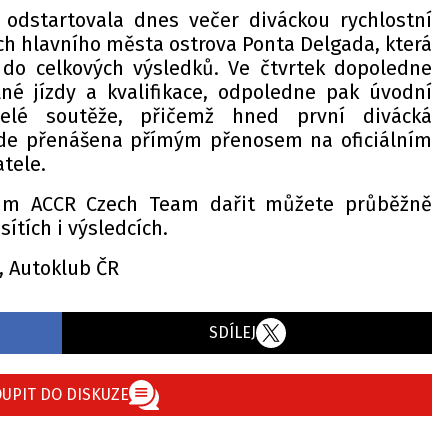
e odstartovala dnes večer diváckou rychlostní
ch hlavního města ostrova Ponta Delgada, která
 do celkových výsledků. Ve čtvrtek dopoledne
né jízdy a kvalifikace, odpoledne pak úvodní
celé soutěže, přičemž hned první divácká
ude přenášena přímým přenosem na oficiálním
tele.
ům ACCR Czech Team dařit můžete průběžně
sítích i výsledcích.
, Autoklub ČR
SDÍLEJ
UPIT DO DISKUZE