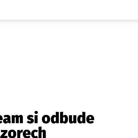
Auta
Elektro
Rally
Motorsport
Testy aut
Novinky ze světa EV
Ostatní
Pit Lane
Novinky
Testy elektromobilů
Tiskovky
Češi v akci
Eko
Trh s elektromobily
Rozhovory
FIA CEZ & Poháry
Spy
Dakar
Mezinárodní scéna
Historie
Z domova
Zajímavosti
Ze světa
Technika
Ekonomika
eam si odbude
Český trh
Azorech
Tuning
Profi