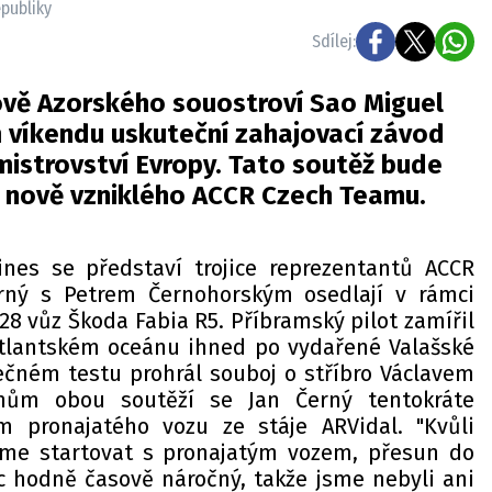
epubliky
Sdílej:
ově Azorského souostroví Sao Miguel
m víkendu uskuteční zahajovací závod
mistrovství Evropy. Tato soutěž bude
 nově vzniklého ACCR Czech Teamu.
ines se představí trojice reprezentantů ACCR
rný s Petrem Černohorským osedlají v rámci
28 vůz Škoda Fabia R5. Příbramský pilot zamířil
Atlantském oceánu ihned po vydařené Valašské
rečném testu prohrál souboj o stříbro Václavem
nům obou soutěží se Jan Černý tentokráte
m pronajatého vozu ze stáje ARVidal. "Kvůli
me startovat s pronajatým vozem, přesun do
c hodně časově náročný, takže jsme nebyli ani