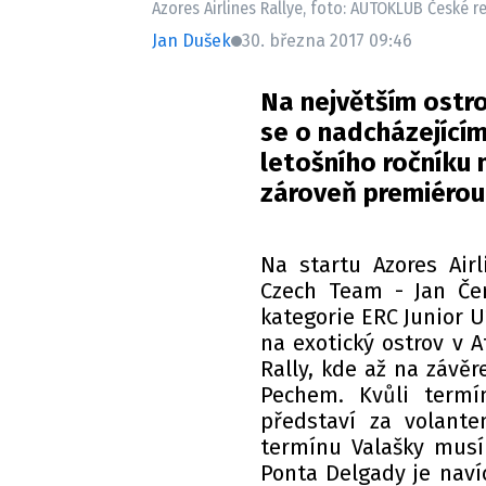
Azores Airlines Rallye, foto: AUTOKLUB České r
Jan Dušek
30. března 2017 09:46
Na největším ostr
se o nadcházející
letošního ročníku 
zároveň premiérou
Na startu Azores Airl
Czech Team - Jan Če
kategorie ERC Junior U
na exotický ostrov v 
Rally, kde až na závě
Pechem. Kvůli termí
představí za volante
termínu Valašky musí
Ponta Delgady je naví