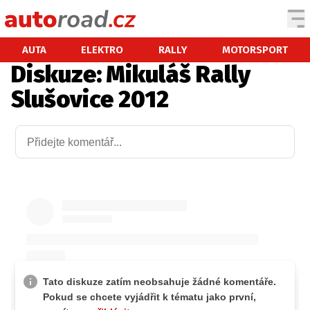
AUTA
AUTA
ELEKTRO
RALLY
MOTORSPORT
Diskuze: Mikuláš Rally
TESTY AUT
Slušovice 2012
NOVINKY
EKO
SPY
HISTORIE
ZAJÍMAVOSTI
TECHNIKA
EKONOMIKA
ČESKÝ TRH
TUNING
PROFI