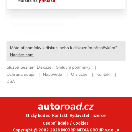
ELEKTRO
NOVINKY ZE SVĚTA EV
TESTY ELEKTROMOBILŮ
TRH S ELEKTROMOBILY
RALLY
OSTATNÍ
TISKOVKY
ROZHOVORY
DAKAR
Z DOMOVA
ZE SVĚTA
Etický kodex
Kontakt
Vydavatel
Inzerce
MOTORSPORT
Osobní údaje / Cookies
Copyright @ 2002-2026 INCORP MEDIA GROUP s.r.o., a