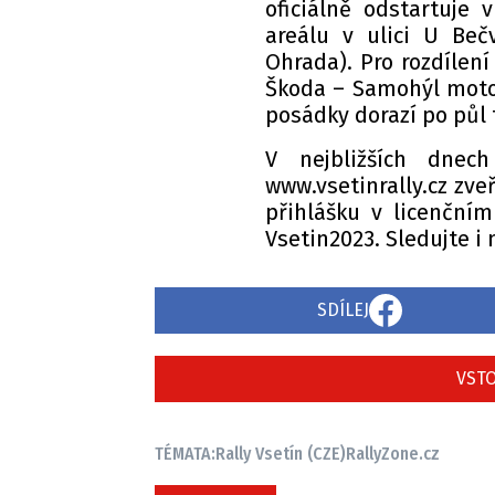
oficiálně odstartuje 
areálu v ulici U Beč
Ohrada). Pro rozdílení
Škoda – Samohýl moto
posádky dorazí po půl 
V nejbližších dnec
www.vsetinrally.cz zve
přihlášku v licenční
Vsetin2023. Sledujte i
SDÍLEJ
VSTO
TÉMATA:
Rally Vsetín (CZE)
RallyZone.cz