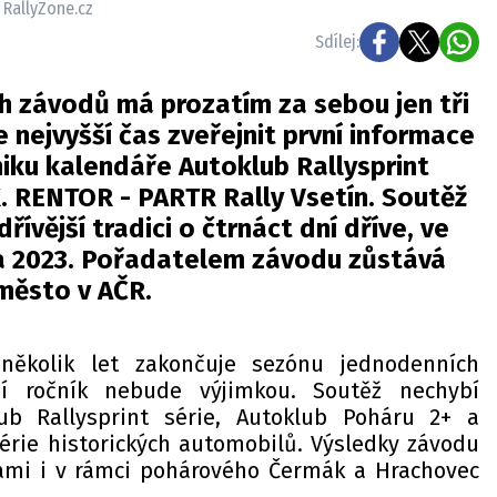
, RallyZone.cz
Sdílej:
h závodů má prozatím za sebou jen tři
je nejvyšší čas zveřejnit první informace
iku kalendáře Autoklub Rallysprint
X. RENTOR - PARTR Rally Vsetín. Soutěž
řívější tradici o čtrnáct dní dříve, ve
jna 2023. Pořadatelem závodu zůstává
město v AČR.
 několik let zakončuje sezónu jednodenních
í ročník nebude výjimkou. Soutěž nechybí
ub Rallysprint série, Autoklub Poháru 2+ a
série historických automobilů. Výsledky závodu
mi i v rámci pohárového Čermák a Hrachovec