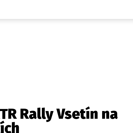
Auta
Elektro
Rally
Motorsport
Testy aut
Novinky ze světa EV
Ostatní
Pit Lane
Novinky
Testy elektromobilů
Tiskovky
Češi v akci
Eko
Trh s elektromobily
Rozhovory
FIA CEZ & Poháry
Spy
Dakar
Mezinárodní scéna
Historie
Z domova
Zajímavosti
Ze světa
Technika
Ekonomika
R Rally Vsetín na
Český trh
ích
Tuning
Profi