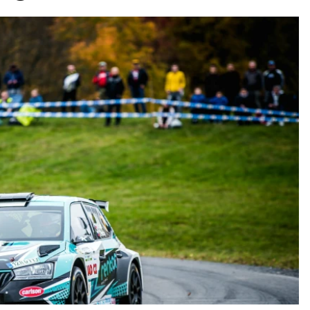
ydavatel
Inzerce
Osobní údaje / Cookies
autoroad.cz je INCORP MEDIA GROUP s.r.o., IČ: 118 23 054