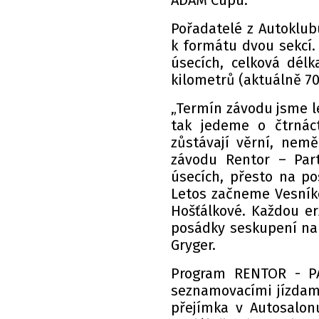
ADAM Cupu.
Pořadatelé z Autoklubu
k formátu dvou sekcí.
úsecích, celková dél
kilometrů (aktuálně 70
„Termín závodu jsme le
tak jedeme o čtrnác
zůstávají věrní, nem
závodu Rentor – Par
úsecích, přesto na p
Letos začneme Vesníke
Hošťálkové. Každou e
posádky seskupení na 
Gryger.
Program RENTOR - PA
seznamovacími jízdami
přejímka v Autosalon