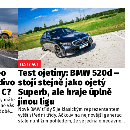
TESTY AUT
eo
Test ojetiny: BMW 520d –
divo
stojí stejně jako ojetý
 C?
Superb, ale hraje úplně
jinou ligu
dy máte
bně vás
Nové BMW třídy 5 je klasickým reprezentantem
odobě
vyšší střední třídy. Ačkoliv na nejnovější generaci
 A4.
stále nahlížím pohledem, že se jedná o nedávno
 dobré
představenou novinku, čas neúprosně letí a od
běžných