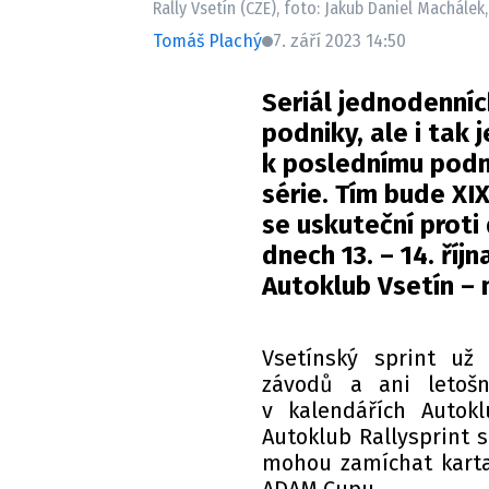
Rally Vsetín (CZE), foto: Jakub Daniel Machálek
Tomáš Plachý
7. září 2023 14:50
Seriál jednodenníc
podniky, ale i tak 
k poslednímu podn
série. Tím bude XI
se uskuteční proti d
dnech 13. – 14. ří
Autoklub Vsetín – 
Vsetínský sprint už
závodů a ani letošn
v kalendářích Autokl
Autoklub Rallysprint 
mohou zamíchat karta