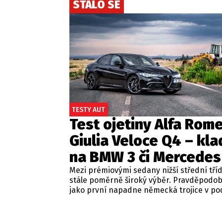
STALO SE
TESTY AUT
Test ojetiny Alfa Rom
Giulia Veloce Q4 – kla
na BMW 3 či Mercedes
Mezi prémiovými sedany nižší střední tří
stále poměrně široký výběr. Pravděpodo
jako první napadne německá trojice v p
BMW řady 3, Mercedes-Benz třídy C a Audi
Jsou to skvělá auta, která nabídnou velmi
zpracování, technologie i komfort, ale u 