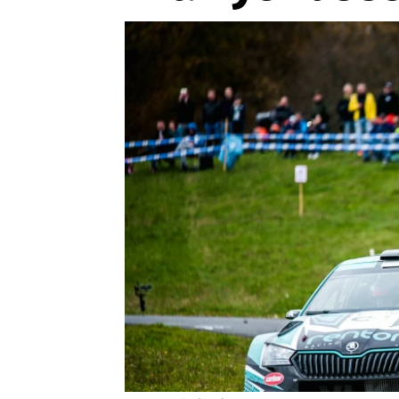
Etický kodex
Kontakt
V
Provozovatelem serveru 