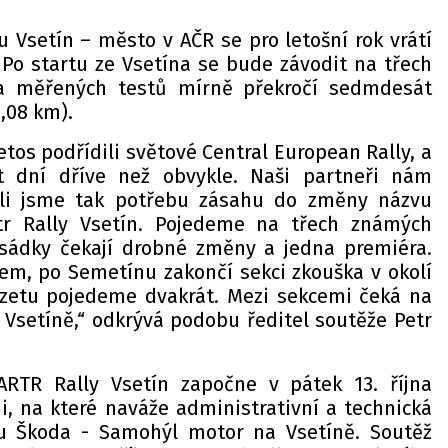
 Vsetín – město v AČR se pro letošní rok vrátí
 Po startu ze Vsetína se bude závodit na třech
ka měřených testů mírně překročí sedmdesát
,08 km).
tos podřídili světové Central European Rally, a
t dní dříve než obvykle. Naši partneři nám
ěli jsme tak potřebu zásahu do změny názvu
tr Rally Vsetín. Pojedeme na třech známých
osádky čekají drobné změny a jedna premiéra.
m, po Semetínu zakončí sekci zkouška v okolí
rzetu pojedeme dvakrát. Mezi sekcemi čeká na
Vsetíně,“ odkrývá podobu ředitel soutěže Petr
RTR Rally Vsetín započne v pátek 13. října
, na které naváže administrativní a technická
u Škoda - Samohýl motor na Vsetíně. Soutěž