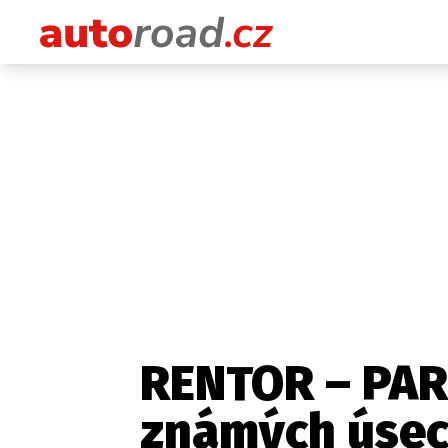
RENTOR – PART
známých úsec