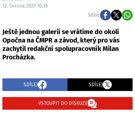
ELEKTRO
12. června 2023 10:35
Sdílej:
NOVINKY ZE SVĚTA EV
TESTY ELEKTROMOBILŮ
Ještě jednou galerií se vrátíme do okolí
TRH S ELEKTROMOBILY
Opočna na ČMPR a závod, který pro vás
zachytil redakční spolupracovník Milan
RALLY
Procházka.
OSTATNÍ
TISKOVKY
ROZHOVORY
SDÍLEJ
SDÍLEJ
DAKAR
Z DOMOVA
VSTOUPIT DO DISKUZE
ZE SVĚTA
MOTORSPORT