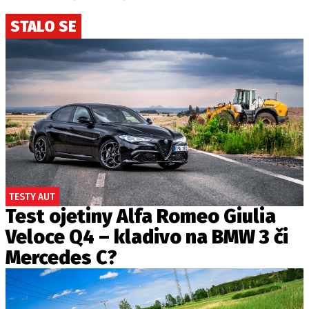
STALO SE
Provozovatelem serveru autoroad.cz je
INCORP MEDIA GROUP s.r.o., IČ: 118 23 054
TESTY AUT
Test ojetiny Alfa Romeo Giulia
Veloce Q4 – kladivo na BMW 3 či
Mercedes C?