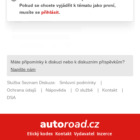
ELEKTRO
NOVINKY ZE SVĚTA EV
TESTY ELEKTROMOBILŮ
TRH S ELEKTROMOBILY
RALLY
OSTATNÍ
TISKOVKY
ROZHOVORY
DAKAR
Z DOMOVA
ZE SVĚTA
MOTORSPORT
Etický kodex
Kontakt
Vydavatel
Inzerce