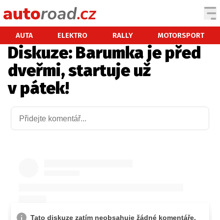
AUTA
AUTA
ELEKTRO
RALLY
MOTORSPORT
Diskuze: Barumka je před
TESTY AUT
dveřmi, startuje už
NOVINKY
v pátek!
EKO
SPY
HISTORIE
ZAJÍMAVOSTI
TECHNIKA
EKONOMIKA
ČESKÝ TRH
TUNING
PROFI