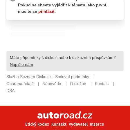
ELEKTRO
NOVINKY ZE SVĚTA EV
TESTY ELEKTROMOBILŮ
TRH S ELEKTROMOBILY
RALLY
OSTATNÍ
TISKOVKY
ROZHOVORY
DAKAR
Z DOMOVA
ZE SVĚTA
MOTORSPORT
Etický kodex
Kontakt
Vydavatel
Inzerce