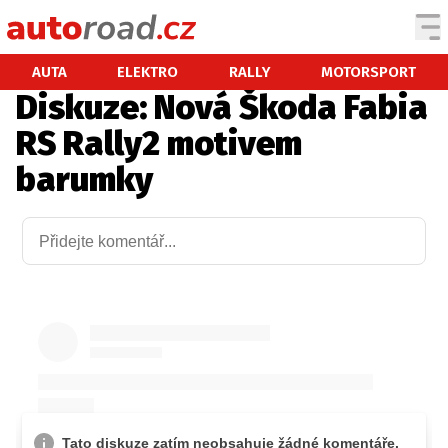
AUTA
AUTA
ELEKTRO
RALLY
MOTORSPORT
Diskuze: Nová Škoda Fabia
TESTY AUT
RS Rally2 motivem
NOVINKY
barumky
EKO
SPY
HISTORIE
ZAJÍMAVOSTI
TECHNIKA
EKONOMIKA
ČESKÝ TRH
TUNING
PROFI