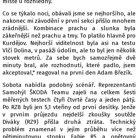
místě u rozhledny.
Co se týkalo noci, obávali jsme se nejhoršího, ale
nakonec mi závodění v první sekci přišlo mnohem
zrádnější. Kombinace prachu a slunka byla
zákeřnější než prachu a tmy. To platilo hlavně pro
Kurdějov. Nejhorší viditelnost byla asi na testu
Vlčí Dolina, v pasáži údolím, ale to byl jen několik
stovek metrů. Za sebe bych samozřejmě dvě
minuty bral, ale rozhodnutí, které padlo, jsem
akceptoval," reagoval na první den Adam Březík.
Sobota nabídla podobný scénář. Reprezentanti
Samohýl ŠKODA Teamu zajeli na celkem šesti
měřených testech čtyři čtvrté časy a jeden pátý.
Po RZ8 byli jen 5,1 vteřiny od první desítky. Jenže
v prvním průjezdu nejdelší zkoušky soutěže
Diváky (RZ9) přišla druhá ztráta. Technický
problém znamenal v jejím průběhu více než
pětiminutovou stopku Fabie R5 a opětovný