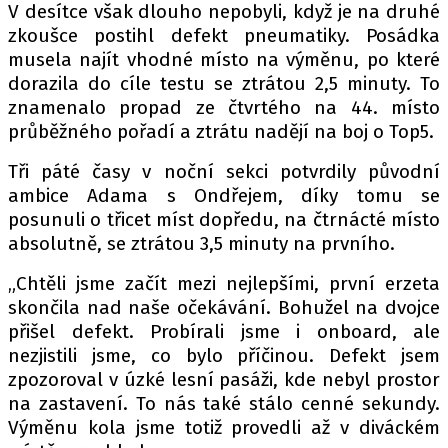
V desítce však dlouho nepobyli, když je na druhé
zkoušce postihl defekt pneumatiky. Posádka
musela najít vhodné místo na výměnu, po které
Provozovatelem serveru autoroad.cz je
dorazila do cíle testu se ztrátou 2,5 minuty. To
INCORP MEDIA GROUP s.r.o., IČ: 118 23 054
znamenalo propad ze čtvrtého na 44. místo
průběžného pořadí a ztrátu nadějí na boj o Top5.
Tři páté časy v noční sekci potvrdily původní
ambice Adama s Ondřejem, díky tomu se
posunuli o třicet míst dopředu, na čtrnácté místo
absolutně, se ztrátou 3,5 minuty na prvního.
„Chtěli jsme začít mezi nejlepšími, první erzeta
skončila nad naše očekávání. Bohužel na dvojce
přišel defekt. Probírali jsme i onboard, ale
nezjistili jsme, co bylo příčinou. Defekt jsem
zpozoroval v úzké lesní pasáži, kde nebyl prostor
na zastavení. To nás také stálo cenné sekundy.
Výměnu kola jsme totiž provedli až v diváckém