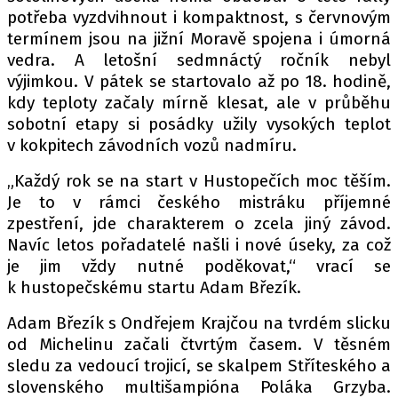
PIT LANE
potřeba vyzdvihnout i kompaktnost, s červnovým
ČEŠI V AKCI
termínem jsou na jižní Moravě spojena i úmorná
FIA CEZ & POHÁRY
vedra. A letošní sedmnáctý ročník nebyl
výjimkou. V pátek se startovalo až po 18. hodině,
MEZINÁRODNÍ SCÉNA
kdy teploty začaly mírně klesat, ale v průběhu
sobotní etapy si posádky užily vysokých teplot
SLEDUJTE NÁS NA
|
v kokpitech závodních vozů nadmíru.
„Každý rok se na start v Hustopečích moc těším.
Máte příběh, fotku nebo video?
Je to v rámci českého mistráku příjemné
Pošlete e-mail na autoroad.cz
zpestření, jde charakterem o zcela jiný závod.
Navíc letos pořadatelé našli i nové úseky, za což
je jim vždy nutné poděkovat,“ vrací se
ETICKÝ KODEX
k hustopečskému startu Adam Březík.
KONTAKT
Adam Březík s Ondřejem Krajčou na tvrdém slicku
VYDAVATEL
od Michelinu začali čtvrtým časem. V těsném
INZERCE
sledu za vedoucí trojicí, se skalpem Stříteského a
slovenského multišampióna Poláka Grzyba.
OSOBNÍ ÚDAJE / COOKIES