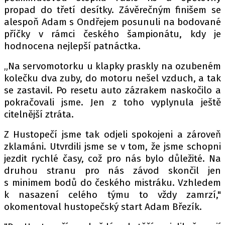
propad do třetí desítky. Závěrečným finišem se
alespoň Adam s Ondřejem posunuli na bodované
příčky v rámci českého šampionátu, kdy je
hodnocena nejlepší patnáctka.
„Na servomotorku u klapky praskly na ozubeném
kolečku dva zuby, do motoru nešel vzduch, a tak
se zastavil. Po resetu auto zázrakem naskočilo a
pokračovali jsme. Jen z toho vyplynula ještě
citelnější ztráta.
Z Hustopečí jsme tak odjeli spokojeni a zároveň
zklamáni. Utvrdili jsme se v tom, že jsme schopni
jezdit rychlé časy, což pro nás bylo důležité. Na
druhou stranu pro nás závod skončil jen
s minimem bodů do českého mistráku. Vzhledem
k nasazení celého týmu to vždy zamrzí,"
okomentoval hustopečský start Adam Březík.