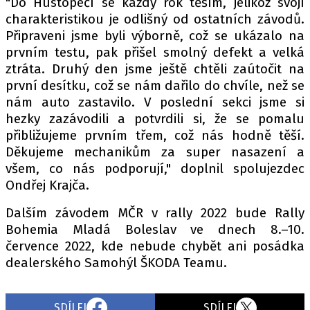
"Do Hustopečí se každý rok těším, jelikož svojí
charakteristikou je odlišný od ostatních závodů.
Připraveni jsme byli výborně, což se ukázalo na
prvním testu, pak přišel smolný defekt a velká
ztráta. Druhý den jsme ještě chtěli zaútočit na
první desítku, což se nám dařilo do chvíle, než se
nám auto zastavilo. V poslední sekci jsme si
hezky zazávodili a potvrdili si, že se pomalu
přibližujeme prvním třem, což nás hodně těší.
Děkujeme mechanikům za super nasazení a
všem, co nás podporují," doplnil spolujezdec
Ondřej Krajča.
Dalším závodem MČR v rally 2022 bude Rally
Bohemia Mladá Boleslav ve dnech 8.–10.
července 2022, kde nebude chybět ani posádka
dealerského Samohýl ŠKODA Teamu.
SDÍLEJ
SDÍLEJ