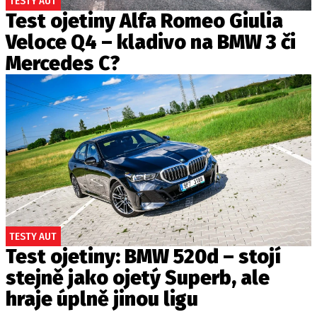
TESTY AUT
Test ojetiny Alfa Romeo Giulia
Veloce Q4 – kladivo na BMW 3 či
Mercedes C?
TESTY AUT
Test ojetiny: BMW 520d – stojí
stejně jako ojetý Superb, ale
hraje úplně jinou ligu