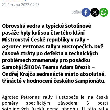
ELEKTRO
21. června 2022 09:25
Sdílej:
NOVINKY ZE SVĚTA EV
TESTY ELEKTROMOBILŮ
Obrovská vedra a typické šotolinové
TRH S ELEKTROMOBILY
pasáže byly kulisou čtvrtého klání
Mistrovství České republiky v rally –
RALLY
Agrotec Petronas rally v Hustopečích. Dvě
OSTATNÍ
časové ztráty po defektu a technických
TISKOVKY
problémech znamenaly pro posádku
Samohýl ŠKODA Teamu Adam Březík –
ROZHOVORY
Ondřej Krajča sedmnácté místo absolutně,
DAKAR
třinácté v hodnocení českého šampionátu.
Z DOMOVA
ZE SVĚTA
Agrotec Petronas rally Hustopeče je na české
MOTORSPORT
poměry specifickým závodem. S porcí
šotolinových úseků nemá obdobu. U této rally