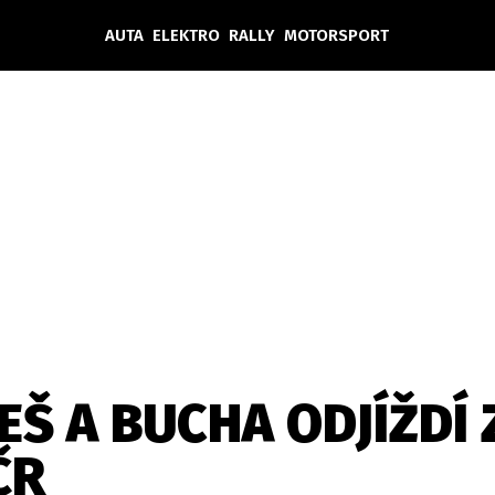
AUTA
ELEKTRO
RALLY
MOTORSPORT
Auta
Elektro
Rally
Motorsport
Testy aut
Novinky ze světa EV
Ostatní
Pit Lane
Novinky
Testy elektromobilů
Tiskovky
Češi v akci
Eko
Trh s elektromobily
Rozhovory
FIA CEZ & Poháry
Spy
Dakar
Mezinárodní scéna
Historie
Z domova
Zajímavosti
Ze světa
Technika
Ekonomika
EŠ A BUCHA ODJÍŽDÍ
Český trh
ČR
Tuning
Profi