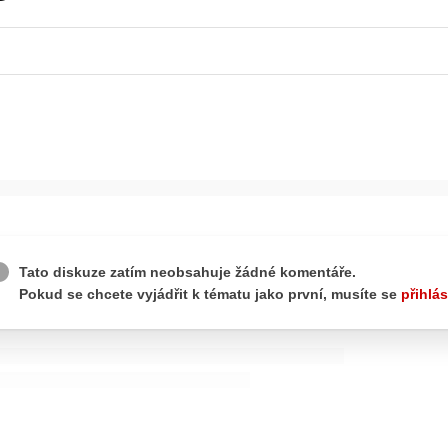
ydavatel
Inzerce
Osobní údaje / Cookies
autoroad.cz je INCORP MEDIA GROUP s.r.o., IČ: 118 23 054