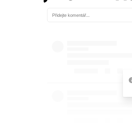
Etický kodex
Kontakt
V
Provozovatelem serveru 