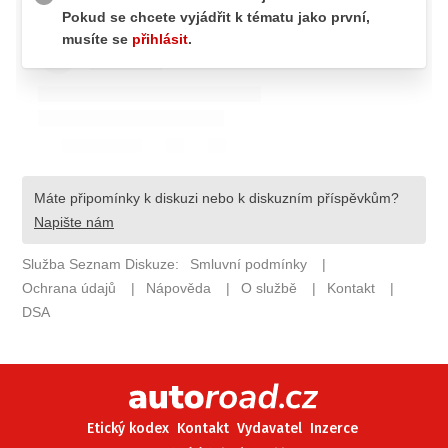
ELEKTRO
NOVINKY ZE SVĚTA EV
TESTY ELEKTROMOBILŮ
TRH S ELEKTROMOBILY
RALLY
OSTATNÍ
TISKOVKY
ROZHOVORY
DAKAR
Z DOMOVA
ZE SVĚTA
MOTORSPORT
Etický kodex
Kontakt
Vydavatel
Inzerce