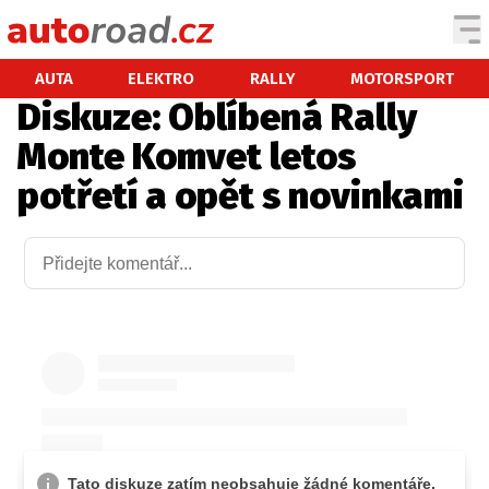
AUTA
AUTA
ELEKTRO
RALLY
MOTORSPORT
Diskuze: Oblíbená Rally
TESTY AUT
Monte Komvet letos
NOVINKY
potřetí a opět s novinkami
EKO
SPY
HISTORIE
ZAJÍMAVOSTI
TECHNIKA
EKONOMIKA
ČESKÝ TRH
TUNING
PROFI