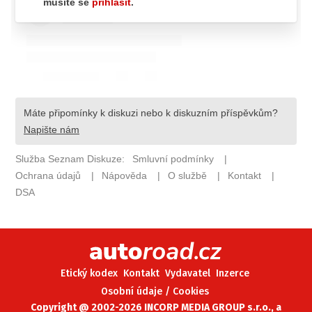
ELEKTRO
NOVINKY ZE SVĚTA EV
TESTY ELEKTROMOBILŮ
TRH S ELEKTROMOBILY
RALLY
OSTATNÍ
TISKOVKY
ROZHOVORY
DAKAR
Z DOMOVA
ZE SVĚTA
Etický kodex
Kontakt
Vydavatel
Inzerce
MOTORSPORT
Osobní údaje / Cookies
Copyright @ 2002-2026 INCORP MEDIA GROUP s.r.o., a