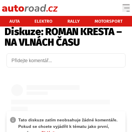
AUTA
AUTA
ELEKTRO
RALLY
MOTORSPORT
Diskuze: ROMAN KRESTA –
TESTY AUT
NA VLNÁCH ČASU
NOVINKY
EKO
SPY
HISTORIE
ZAJÍMAVOSTI
TECHNIKA
EKONOMIKA
ČESKÝ TRH
TUNING
PROFI