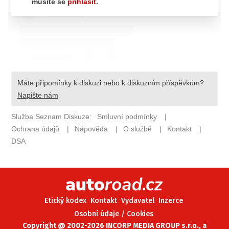
ELEKTRO
NOVINKY ZE SVĚTA EV
TESTY ELEKTROMOBILŮ
TRH S ELEKTROMOBILY
RALLY
OSTATNÍ
TISKOVKY
ROZHOVORY
DAKAR
Z DOMOVA
ZE SVĚTA
Etický kodex
Kontakt
Vydavatel
Inzerce
MOTORSPORT
Osobní údaje / Cookies
Copyright @ 2002-2026 INCORP MEDIA GROUP s.r.o., a