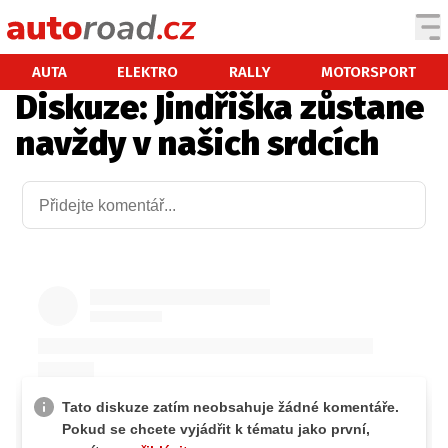
AUTA
AUTA
ELEKTRO
RALLY
MOTORSPORT
Diskuze: Jindřiška zůstane
TESTY AUT
navždy v našich srdcích
NOVINKY
EKO
SPY
HISTORIE
ZAJÍMAVOSTI
TECHNIKA
EKONOMIKA
ČESKÝ TRH
TUNING
PROFI