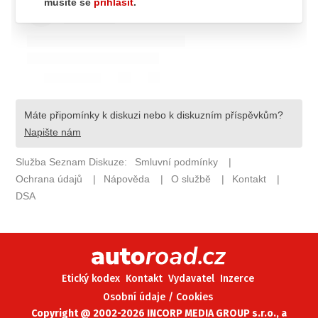
ELEKTRO
NOVINKY ZE SVĚTA EV
TESTY ELEKTROMOBILŮ
TRH S ELEKTROMOBILY
RALLY
OSTATNÍ
TISKOVKY
ROZHOVORY
DAKAR
Z DOMOVA
ZE SVĚTA
Etický kodex
Kontakt
Vydavatel
Inzerce
MOTORSPORT
Osobní údaje / Cookies
Copyright @ 2002-2026 INCORP MEDIA GROUP s.r.o., a