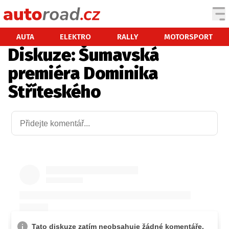
AUTA
AUTA
ELEKTRO
RALLY
MOTORSPORT
Diskuze: Šumavská
TESTY AUT
premiéra Dominika
NOVINKY
Stříteského
EKO
SPY
HISTORIE
ZAJÍMAVOSTI
TECHNIKA
EKONOMIKA
ČESKÝ TRH
TUNING
PROFI