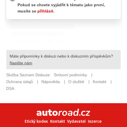
ELEKTRO
NOVINKY ZE SVĚTA EV
TESTY ELEKTROMOBILŮ
TRH S ELEKTROMOBILY
RALLY
OSTATNÍ
TISKOVKY
ROZHOVORY
DAKAR
Z DOMOVA
ZE SVĚTA
MOTORSPORT
Etický kodex
Kontakt
Vydavatel
Inzerce