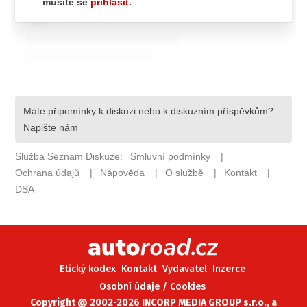
ELEKTRO
NOVINKY ZE SVĚTA EV
TESTY ELEKTROMOBILŮ
TRH S ELEKTROMOBILY
RALLY
OSTATNÍ
TISKOVKY
ROZHOVORY
DAKAR
Z DOMOVA
ZE SVĚTA
Etický kodex
Kontakt
Vydavatel
Inzerce
MOTORSPORT
Osobní údaje / Cookies
Copyright @ 2002-2026 INCORP MEDIA GROUP s.r.o., a