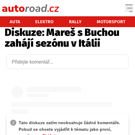
AUTA
AUTA
ELEKTRO
RALLY
MOTORSPORT
Diskuze: Mareš s Buchou
TESTY AUT
zahájí sezónu v Itálii
NOVINKY
EKO
SPY
HISTORIE
ZAJÍMAVOSTI
TECHNIKA
EKONOMIKA
ČESKÝ TRH
TUNING
PROFI