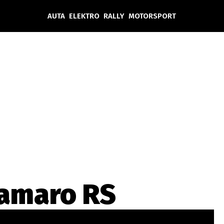
AUTA
ELEKTRO
RALLY
MOTORSPORT
Auta
Elektro
Rally
Motorsport
Testy aut
Novinky ze světa EV
Ostatní
Pit Lane
Novinky
Testy elektromobilů
Tiskovky
Češi v akci
Eko
Trh s elektromobily
Rozhovory
FIA CEZ & Poháry
Spy
Dakar
Mezinárodní scéna
Historie
Z domova
Zajímavosti
Ze světa
Technika
Ekonomika
Camaro RS
Český trh
Tuning
Profi