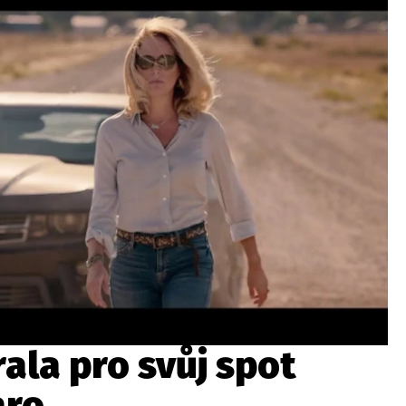
ydavatel
Inzerce
Osobní údaje / Cookies
autoroad.cz je INCORP MEDIA GROUP s.r.o., IČ: 118 23 054
rala pro svůj spot
aro