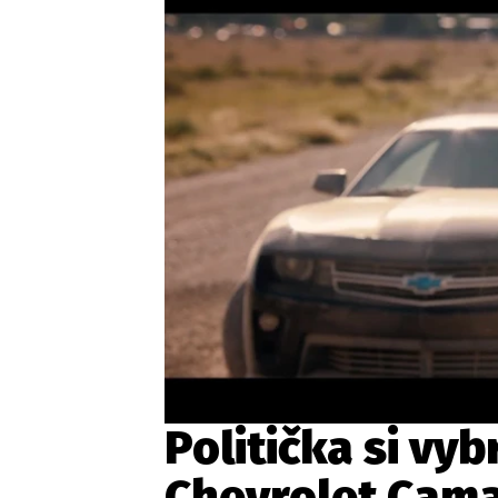
Etický kodex
Kontakt
V
Provozovatelem serveru 
Politička si vyb
Chevrolet Cam