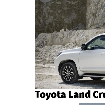
Etický kodex
Kontakt
V
Provozovatelem serveru 
Toyota Land Cr