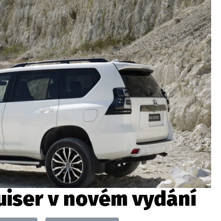
ydavatel
Inzerce
Osobní údaje / Cookies
autoroad.cz je INCORP MEDIA GROUP s.r.o., IČ: 118 23 054
uiser v novém vydání