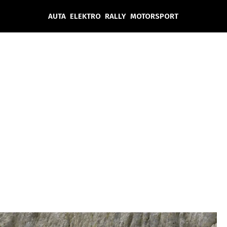
AUTA
ELEKTRO
RALLY
MOTORSPORT
Auta
Elektro
Rally
Motorsport
Testy aut
Novinky ze světa EV
Ostatní
Pit Lane
Novinky
Testy elektromobilů
Tiskovky
Češi v akci
Eko
Trh s elektromobily
Rozhovory
FIA CEZ & Poháry
Spy
Dakar
Mezinárodní scéna
Historie
Z domova
Zajímavosti
Ze světa
Technika
Ekonomika
Český trh
Tuning
Profi