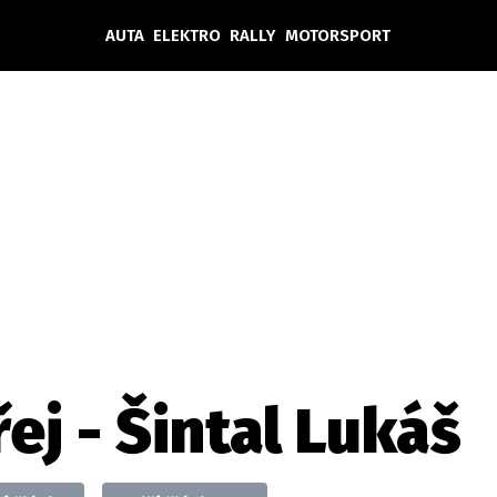
AUTA
ELEKTRO
RALLY
MOTORSPORT
Auta
Elektro
Rally
Motorsport
Testy aut
Novinky ze světa EV
Ostatní
Pit Lane
Novinky
Testy elektromobilů
Tiskovky
Češi v akci
Eko
Trh s elektromobily
Rozhovory
FIA CEZ & Poháry
Spy
Dakar
Mezinárodní scéna
Historie
Z domova
Zajímavosti
Ze světa
Technika
Ekonomika
ej - Šintal Lukáš
Český trh
Tuning
Profi