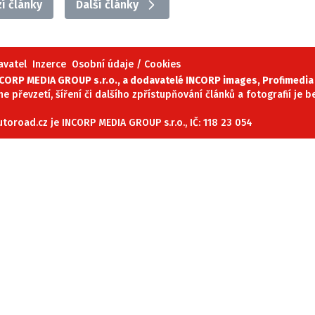
í články
Další články
ydavatel
Inzerce
Osobní údaje / Cookies
avatel
Inzerce
Osobní údaje / Cookies
autoroad.cz je INCORP MEDIA GROUP s.r.o., IČ: 118 23 054
ORP MEDIA GROUP s.r.o., a dodavatelé INCORP images, Profimedia 
ne převzetí, šíření či dalšího zpřístupňování článků a fotografií je
oroad.cz je INCORP MEDIA GROUP s.r.o., IČ: 118 23 054