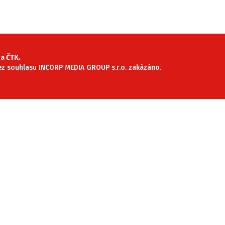
SLEDUJTE NÁS NA
|
a ČTK.
 bez souhlasu INCORP MEDIA GROUP s.r.o. zakázáno.