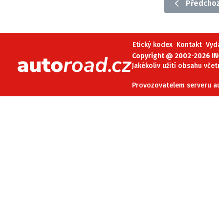
Předchoz
Etický kodex
Kontakt
V
Etický kodex
Kontakt
Vyd
Provozovatelem serveru 
Copyright @ 2002-2026 INC
Jakékoliv užití obsahu včet
Provozovatelem serveru aut