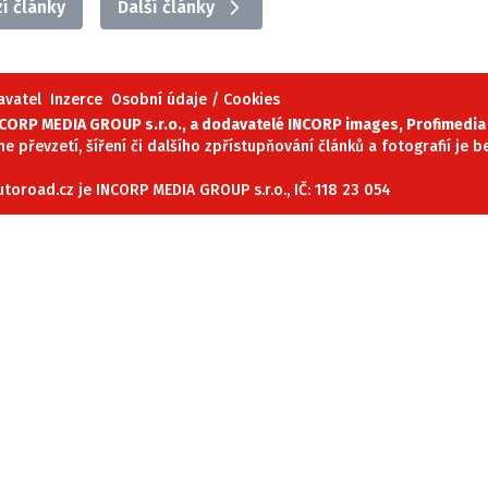
í články
Další články
ydavatel
Inzerce
Osobní údaje / Cookies
avatel
Inzerce
Osobní údaje / Cookies
autoroad.cz je INCORP MEDIA GROUP s.r.o., IČ: 118 23 054
ORP MEDIA GROUP s.r.o., a dodavatelé INCORP images, Profimedia 
ne převzetí, šíření či dalšího zpřístupňování článků a fotografií je
oroad.cz je INCORP MEDIA GROUP s.r.o., IČ: 118 23 054