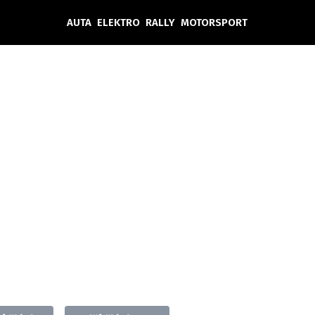
AUTA
ELEKTRO
RALLY
MOTORSPORT
Auta
Elektro
Rally
Motorsport
Testy aut
Novinky ze světa EV
Ostatní
Pit Lane
Novinky
Testy elektromobilů
Tiskovky
Češi v akci
Eko
Trh s elektromobily
Rozhovory
FIA CEZ & Poháry
Spy
Dakar
Mezinárodní scéna
Historie
Z domova
Zajímavosti
Ze světa
Technika
Ekonomika
Český trh
Tuning
Profi