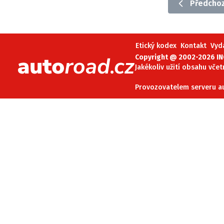
Předchoz
Etický kodex
Kontakt
V
Etický kodex
Kontakt
Vyd
Provozovatelem serveru 
Copyright @ 2002-2026 INC
Jakékoliv užití obsahu včet
Provozovatelem serveru aut