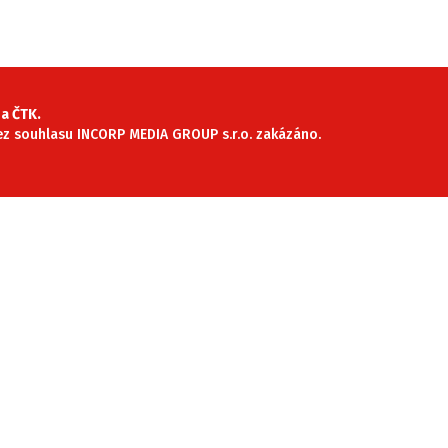
SLEDUJTE NÁS NA
|
a ČTK.
 bez souhlasu INCORP MEDIA GROUP s.r.o. zakázáno.