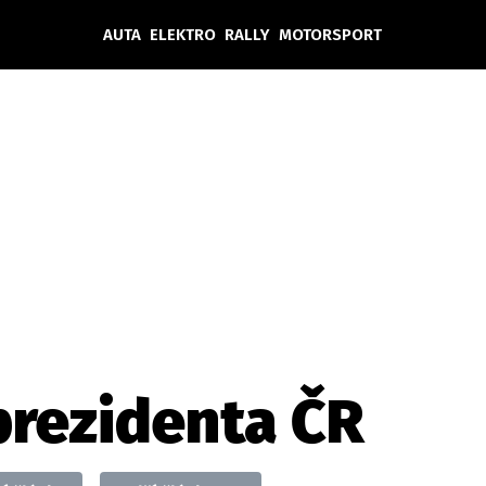
AUTA
ELEKTRO
RALLY
MOTORSPORT
Auta
Elektro
Rally
Motorsport
Testy aut
Novinky ze světa EV
Ostatní
Pit Lane
Novinky
Testy elektromobilů
Tiskovky
Češi v akci
Eko
Trh s elektromobily
Rozhovory
FIA CEZ & Poháry
Spy
Dakar
Mezinárodní scéna
Historie
Z domova
Zajímavosti
Ze světa
Technika
Ekonomika
prezidenta ČR
Český trh
Tuning
Profi