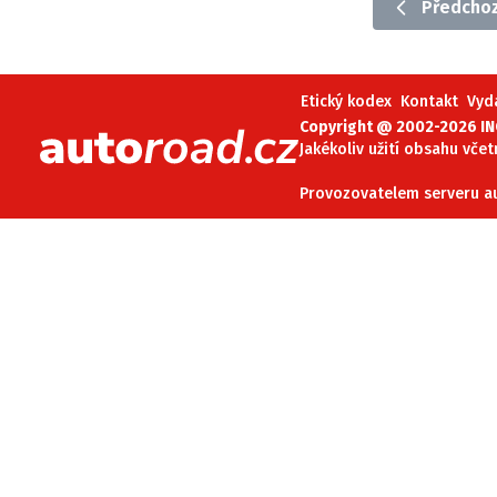
Předchoz
Etický kodex
Kontakt
V
Etický kodex
Kontakt
Vyd
Provozovatelem serveru 
Copyright @ 2002-2026 INC
Jakékoliv užití obsahu včet
Provozovatelem serveru aut