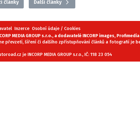
í články
Další články
ydavatel
Inzerce
Osobní údaje / Cookies
avatel
Inzerce
Osobní údaje / Cookies
autoroad.cz je INCORP MEDIA GROUP s.r.o., IČ: 118 23 054
ORP MEDIA GROUP s.r.o., a dodavatelé INCORP images, Profimedia 
ne převzetí, šíření či dalšího zpřístupňování článků a fotografií je
oroad.cz je INCORP MEDIA GROUP s.r.o., IČ: 118 23 054