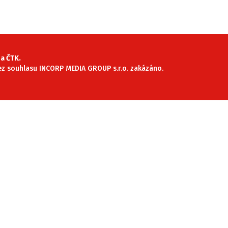
SLEDUJTE NÁS NA
|
a ČTK.
 bez souhlasu INCORP MEDIA GROUP s.r.o. zakázáno.