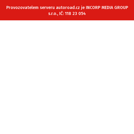
ELEKTRO
Provozovatelem serveru autoroad.cz je INCORP MEDIA GROUP
s.r.o., IČ: 118 23 054
NOVINKY ZE SVĚTA EV
TESTY ELEKTROMOBILŮ
TRH S ELEKTROMOBILY
RALLY
OSTATNÍ
TISKOVKY
ROZHOVORY
DAKAR
Z DOMOVA
ZE SVĚTA
MOTORSPORT