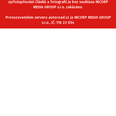
zpřístupňování článků a fotografií je bez souhlasu INCORP
ELEKTRO
MEDIA GROUP s.r.o. zakázáno.
NOVINKY ZE SVĚTA EV
Provozovatelem serveru autoroad.cz je INCORP MEDIA GROUP
s.r.o., IČ: 118 23 054
TESTY ELEKTROMOBILŮ
TRH S ELEKTROMOBILY
RALLY
OSTATNÍ
TISKOVKY
ROZHOVORY
DAKAR
Z DOMOVA
ZE SVĚTA
MOTORSPORT