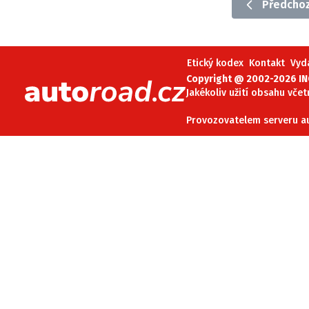
Předchoz
Etický kodex
Kontakt
V
Etický kodex
Kontakt
Vyd
Provozovatelem serveru 
Copyright @ 2002-2026 INC
Jakékoliv užití obsahu včet
Provozovatelem serveru aut