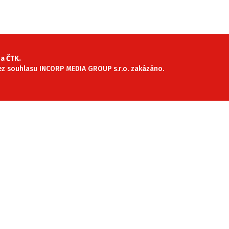
SLEDUJTE NÁS NA
|
a ČTK.
 bez souhlasu INCORP MEDIA GROUP s.r.o. zakázáno.