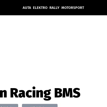
AUTA
ELEKTRO
RALLY
MOTORSPORT
Auta
Elektro
Rally
Motorsport
Testy aut
Novinky ze světa EV
Ostatní
Pit Lane
Novinky
Testy elektromobilů
Tiskovky
Češi v akci
Eko
Trh s elektromobily
Rozhovory
FIA CEZ & Poháry
Spy
Dakar
Mezinárodní scéna
Historie
Z domova
Zajímavosti
Ze světa
Technika
Ekonomika
in Racing BMS
Český trh
Tuning
Profi