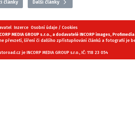
í články
Další články
ydavatel
Inzerce
Osobní údaje / Cookies
avatel
Inzerce
Osobní údaje / Cookies
autoroad.cz je INCORP MEDIA GROUP s.r.o., IČ: 118 23 054
ORP MEDIA GROUP s.r.o., a dodavatelé INCORP images, Profimedia 
ne převzetí, šíření či dalšího zpřístupňování článků a fotografií je
oroad.cz je INCORP MEDIA GROUP s.r.o., IČ: 118 23 054