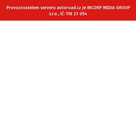
ELEKTRO
Provozovatelem serveru autoroad.cz je INCORP MEDIA GROUP
s.r.o., IČ: 118 23 054
NOVINKY ZE SVĚTA EV
TESTY ELEKTROMOBILŮ
TRH S ELEKTROMOBILY
RALLY
OSTATNÍ
TISKOVKY
ROZHOVORY
DAKAR
Z DOMOVA
ZE SVĚTA
MOTORSPORT