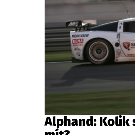
Etický kodex
Kontakt
V
Provozovatelem serveru 
Alphand: Kolik
mít?