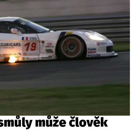
ydavatel
Inzerce
Osobní údaje / Cookies
autoroad.cz je INCORP MEDIA GROUP s.r.o., IČ: 118 23 054
 smůly může člověk