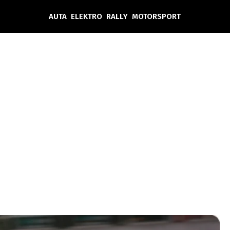
AUTA
ELEKTRO
RALLY
MOTORSPORT
Auta
Elektro
Rally
Motorsport
Testy aut
Novinky ze světa EV
Ostatní
Pit Lane
Novinky
Testy elektromobilů
Tiskovky
Češi v akci
Eko
Trh s elektromobily
Rozhovory
FIA CEZ & Poháry
Spy
Dakar
Mezinárodní scéna
Historie
Z domova
Zajímavosti
Ze světa
Technika
Ekonomika
Český trh
Tuning
Profi