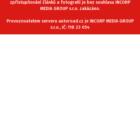
zpřístupňování článků a fotografií je bez souhlasu INCORP
ELEKTRO
MEDIA GROUP s.r.o. zakázáno.
NOVINKY ZE SVĚTA EV
Provozovatelem serveru autoroad.cz je INCORP MEDIA GROUP
s.r.o., IČ: 118 23 054
TESTY ELEKTROMOBILŮ
TRH S ELEKTROMOBILY
RALLY
OSTATNÍ
TISKOVKY
ROZHOVORY
DAKAR
Z DOMOVA
ZE SVĚTA
MOTORSPORT