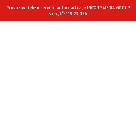
ELEKTRO
Provozovatelem serveru autoroad.cz je INCORP MEDIA GROUP
s.r.o., IČ: 118 23 054
NOVINKY ZE SVĚTA EV
TESTY ELEKTROMOBILŮ
TRH S ELEKTROMOBILY
RALLY
OSTATNÍ
TISKOVKY
ROZHOVORY
DAKAR
Z DOMOVA
ZE SVĚTA
MOTORSPORT