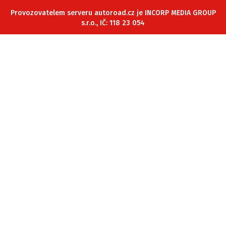
ELEKTRO
Provozovatelem serveru autoroad.cz je INCORP MEDIA GROUP
s.r.o., IČ: 118 23 054
NOVINKY ZE SVĚTA EV
TESTY ELEKTROMOBILŮ
TRH S ELEKTROMOBILY
RALLY
OSTATNÍ
TISKOVKY
ROZHOVORY
DAKAR
Z DOMOVA
ZE SVĚTA
MOTORSPORT