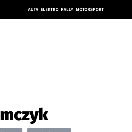
AUTA
ELEKTRO
RALLY
MOTORSPORT
Auta
Elektro
Rally
Motorsport
Testy aut
Novinky ze světa EV
Ostatní
Pit Lane
Novinky
Testy elektromobilů
Tiskovky
Češi v akci
Eko
Trh s elektromobily
Rozhovory
FIA CEZ & Poháry
Spy
Dakar
Mezinárodní scéna
Historie
Z domova
Zajímavosti
Ze světa
Technika
Ekonomika
Tomczyk
Český trh
Tuning
Profi