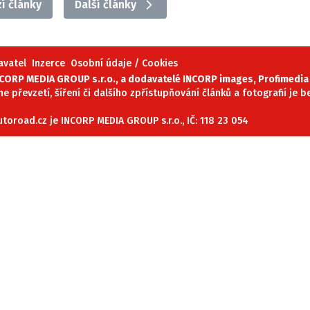
í články
Další články
ydavatel
Inzerce
Osobní údaje / Cookies
avatel
Inzerce
Osobní údaje / Cookies
autoroad.cz je INCORP MEDIA GROUP s.r.o., IČ: 118 23 054
ORP MEDIA GROUP s.r.o., a dodavatelé INCORP images, Profimedia 
ne převzetí, šíření či dalšího zpřístupňování článků a fotografií je
oroad.cz je INCORP MEDIA GROUP s.r.o., IČ: 118 23 054