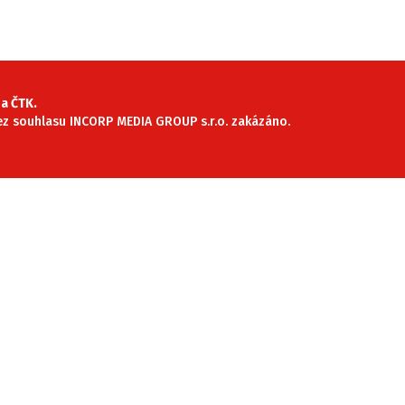
SLEDUJTE NÁS NA
|
a ČTK.
 bez souhlasu INCORP MEDIA GROUP s.r.o. zakázáno.