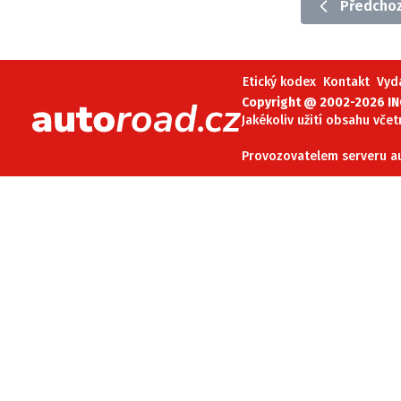
Předchoz
Etický kodex
Kontakt
V
Etický kodex
Kontakt
Vyd
Provozovatelem serveru 
Copyright @ 2002-2026 INC
Jakékoliv užití obsahu včet
Provozovatelem serveru aut