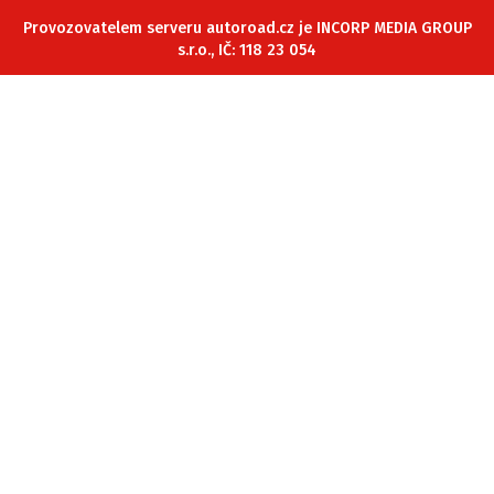
ELEKTRO
Provozovatelem serveru autoroad.cz je INCORP MEDIA GROUP
s.r.o., IČ: 118 23 054
NOVINKY ZE SVĚTA EV
TESTY ELEKTROMOBILŮ
TRH S ELEKTROMOBILY
RALLY
OSTATNÍ
TISKOVKY
ROZHOVORY
DAKAR
Z DOMOVA
ZE SVĚTA
MOTORSPORT