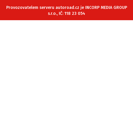
ELEKTRO
Provozovatelem serveru autoroad.cz je INCORP MEDIA GROUP
s.r.o., IČ: 118 23 054
NOVINKY ZE SVĚTA EV
TESTY ELEKTROMOBILŮ
TRH S ELEKTROMOBILY
RALLY
OSTATNÍ
TISKOVKY
ROZHOVORY
DAKAR
Z DOMOVA
ZE SVĚTA
MOTORSPORT