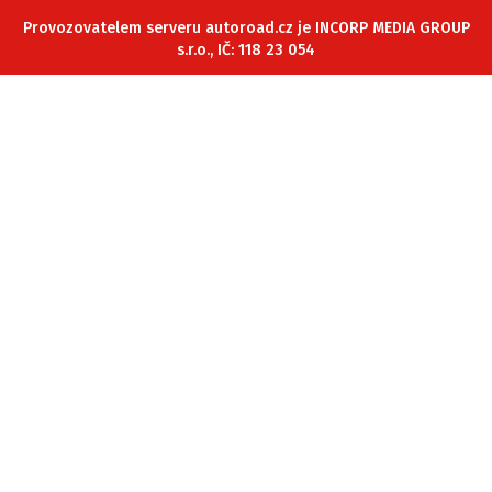
ELEKTRO
Provozovatelem serveru autoroad.cz je INCORP MEDIA GROUP
s.r.o., IČ: 118 23 054
NOVINKY ZE SVĚTA EV
TESTY ELEKTROMOBILŮ
TRH S ELEKTROMOBILY
RALLY
OSTATNÍ
TISKOVKY
ROZHOVORY
DAKAR
Z DOMOVA
ZE SVĚTA
MOTORSPORT