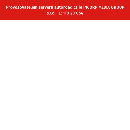
ELEKTRO
Provozovatelem serveru autoroad.cz je INCORP MEDIA GROUP
s.r.o., IČ: 118 23 054
NOVINKY ZE SVĚTA EV
TESTY ELEKTROMOBILŮ
TRH S ELEKTROMOBILY
RALLY
OSTATNÍ
TISKOVKY
ROZHOVORY
DAKAR
Z DOMOVA
ZE SVĚTA
MOTORSPORT