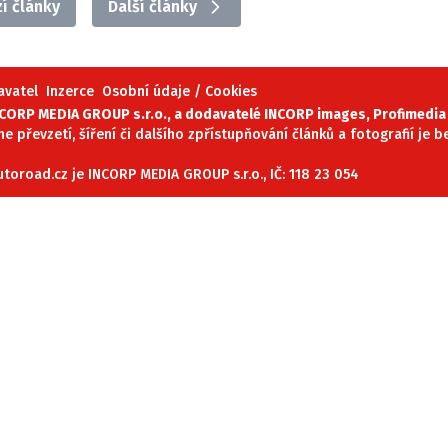
í články
Další články
ydavatel
Inzerce
Osobní údaje / Cookies
avatel
Inzerce
Osobní údaje / Cookies
autoroad.cz je INCORP MEDIA GROUP s.r.o., IČ: 118 23 054
ORP MEDIA GROUP s.r.o., a dodavatelé INCORP images, Profimedia 
ne převzetí, šíření či dalšího zpřístupňování článků a fotografií je
oroad.cz je INCORP MEDIA GROUP s.r.o., IČ: 118 23 054