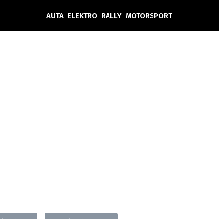
AUTA
ELEKTRO
RALLY
MOTORSPORT
Auta
Elektro
Rally
Motorsport
Testy aut
Novinky ze světa EV
Ostatní
Pit Lane
Novinky
Testy elektromobilů
Tiskovky
Češi v akci
Eko
Trh s elektromobily
Rozhovory
FIA CEZ & Poháry
Spy
Dakar
Mezinárodní scéna
Historie
Z domova
Zajímavosti
Ze světa
Technika
Ekonomika
Český trh
Tuning
Profi