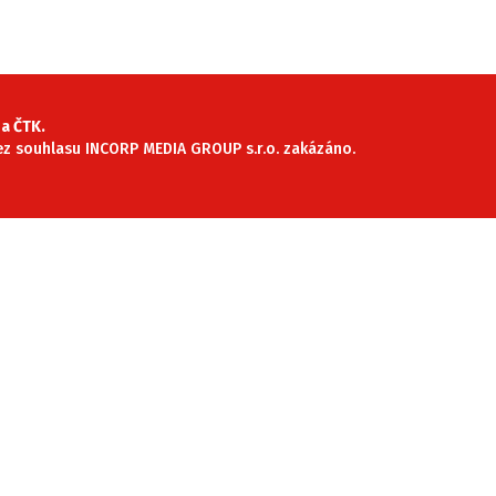
SLEDUJTE NÁS NA
|
a ČTK.
 bez souhlasu INCORP MEDIA GROUP s.r.o. zakázáno.