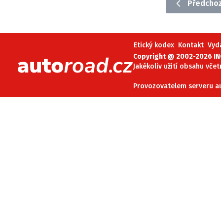
Předchoz
Etický kodex
Kontakt
V
Etický kodex
Kontakt
Vyd
Provozovatelem serveru 
Copyright @ 2002-2026 INC
Jakékoliv užití obsahu včet
Provozovatelem serveru aut