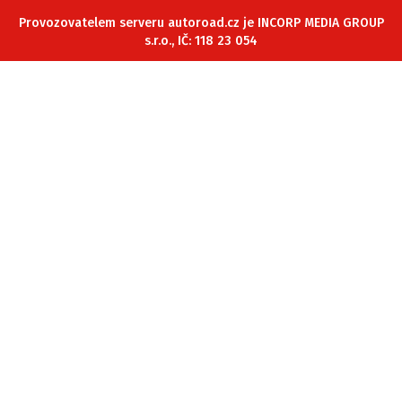
ELEKTRO
Provozovatelem serveru autoroad.cz je INCORP MEDIA GROUP
s.r.o., IČ: 118 23 054
NOVINKY ZE SVĚTA EV
TESTY ELEKTROMOBILŮ
TRH S ELEKTROMOBILY
RALLY
OSTATNÍ
TISKOVKY
ROZHOVORY
DAKAR
Z DOMOVA
ZE SVĚTA
MOTORSPORT