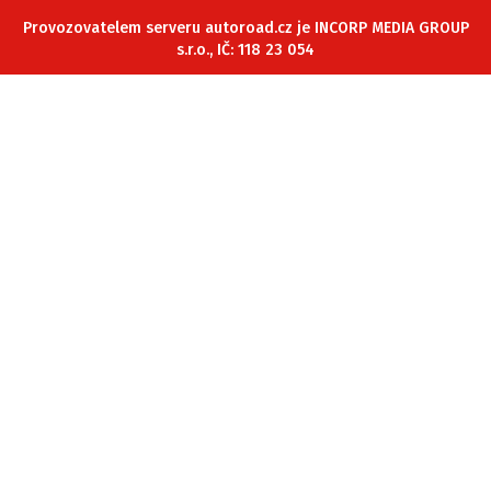
ELEKTRO
Provozovatelem serveru autoroad.cz je INCORP MEDIA GROUP
s.r.o., IČ: 118 23 054
NOVINKY ZE SVĚTA EV
TESTY ELEKTROMOBILŮ
TRH S ELEKTROMOBILY
RALLY
OSTATNÍ
TISKOVKY
ROZHOVORY
DAKAR
Z DOMOVA
ZE SVĚTA
MOTORSPORT