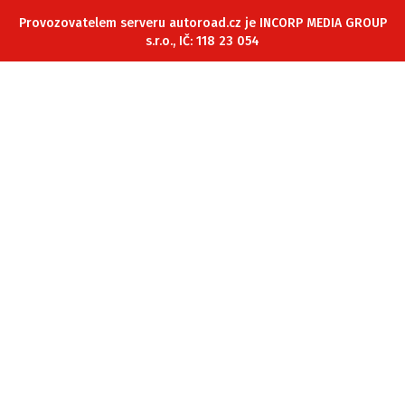
ELEKTRO
Provozovatelem serveru autoroad.cz je INCORP MEDIA GROUP
s.r.o., IČ: 118 23 054
NOVINKY ZE SVĚTA EV
TESTY ELEKTROMOBILŮ
TRH S ELEKTROMOBILY
RALLY
OSTATNÍ
TISKOVKY
ROZHOVORY
DAKAR
Z DOMOVA
ZE SVĚTA
MOTORSPORT