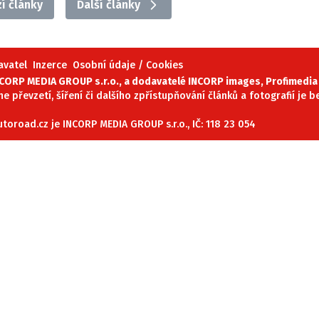
í články
Další články
ydavatel
Inzerce
Osobní údaje / Cookies
avatel
Inzerce
Osobní údaje / Cookies
autoroad.cz je INCORP MEDIA GROUP s.r.o., IČ: 118 23 054
ORP MEDIA GROUP s.r.o., a dodavatelé INCORP images, Profimedia 
ne převzetí, šíření či dalšího zpřístupňování článků a fotografií je
oroad.cz je INCORP MEDIA GROUP s.r.o., IČ: 118 23 054