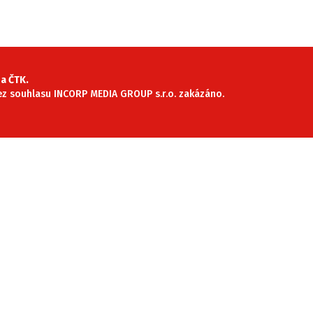
SLEDUJTE NÁS NA
|
a ČTK.
 bez souhlasu INCORP MEDIA GROUP s.r.o. zakázáno.