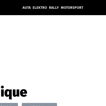
AUTA
ELEKTRO
RALLY
MOTORSPORT
Auta
Elektro
Rally
Motorsport
Testy aut
Novinky ze světa EV
Ostatní
Pit Lane
Novinky
Testy elektromobilů
Tiskovky
Češi v akci
Eko
Trh s elektromobily
Rozhovory
FIA CEZ & Poháry
Spy
Dakar
Mezinárodní scéna
Historie
Z domova
Zajímavosti
Ze světa
Technika
Ekonomika
ique
Český trh
Tuning
Profi