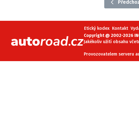
Předchoz
Etický kodex
Kontakt
V
Etický kodex
Kontakt
Vyd
Provozovatelem serveru 
Copyright @ 2002-2026 INC
Jakékoliv užití obsahu včet
Provozovatelem serveru aut