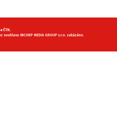
SLEDUJTE NÁS NA
|
a ČTK.
 bez souhlasu INCORP MEDIA GROUP s.r.o. zakázáno.