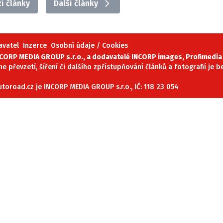
í články
Další články
ydavatel
Inzerce
Osobní údaje / Cookies
avatel
Inzerce
Osobní údaje / Cookies
autoroad.cz je INCORP MEDIA GROUP s.r.o., IČ: 118 23 054
ORP MEDIA GROUP s.r.o., a dodavatelé INCORP images, Profimedia 
ne převzetí, šíření či dalšího zpřístupňování článků a fotografií je
oroad.cz je INCORP MEDIA GROUP s.r.o., IČ: 118 23 054