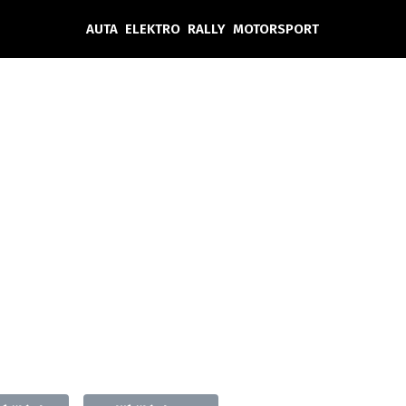
AUTA
ELEKTRO
RALLY
MOTORSPORT
Auta
Elektro
Rally
Motorsport
Testy aut
Novinky ze světa EV
Ostatní
Pit Lane
Novinky
Testy elektromobilů
Tiskovky
Češi v akci
Eko
Trh s elektromobily
Rozhovory
FIA CEZ & Poháry
Spy
Dakar
Mezinárodní scéna
Historie
Z domova
Zajímavosti
Ze světa
Technika
Ekonomika
Český trh
Tuning
Profi