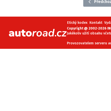
Předchoz
Etický kodex
Kontakt
V
Etický kodex
Kontakt
Vyd
Provozovatelem serveru 
Copyright @ 2002-2026 INC
Jakékoliv užití obsahu včet
Provozovatelem serveru aut