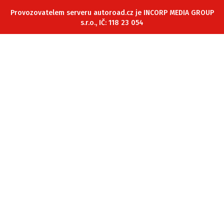
ELEKTRO
Provozovatelem serveru autoroad.cz je INCORP MEDIA GROUP
s.r.o., IČ: 118 23 054
NOVINKY ZE SVĚTA EV
TESTY ELEKTROMOBILŮ
TRH S ELEKTROMOBILY
RALLY
OSTATNÍ
TISKOVKY
ROZHOVORY
DAKAR
Z DOMOVA
ZE SVĚTA
MOTORSPORT