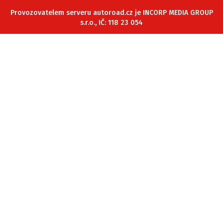
ELEKTRO
Provozovatelem serveru autoroad.cz je INCORP MEDIA GROUP
s.r.o., IČ: 118 23 054
NOVINKY ZE SVĚTA EV
TESTY ELEKTROMOBILŮ
TRH S ELEKTROMOBILY
RALLY
OSTATNÍ
TISKOVKY
ROZHOVORY
DAKAR
Z DOMOVA
ZE SVĚTA
MOTORSPORT