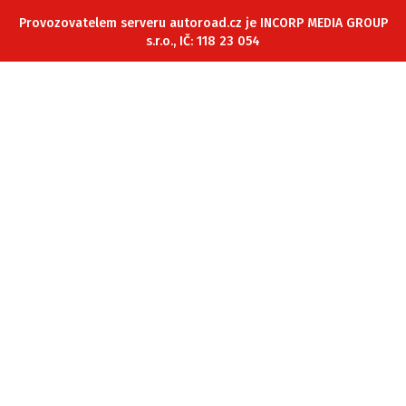
ELEKTRO
Provozovatelem serveru autoroad.cz je INCORP MEDIA GROUP
s.r.o., IČ: 118 23 054
NOVINKY ZE SVĚTA EV
TESTY ELEKTROMOBILŮ
TRH S ELEKTROMOBILY
RALLY
OSTATNÍ
TISKOVKY
ROZHOVORY
DAKAR
Z DOMOVA
ZE SVĚTA
MOTORSPORT