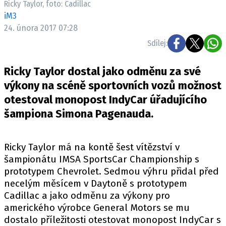
Ricky Taylor, foto: Cadillac
ELEKTRO
iM3
24. února 2017 07:28
NOVINKY ZE SVĚTA EV
Sdílej:
TESTY ELEKTROMOBILŮ
TRH S ELEKTROMOBILY
Ricky Taylor dostal jako odměnu za své
RALLY
výkony na scéně sportovních vozů možnost
otestoval monopost IndyCar úřadujícího
OSTATNÍ
šampiona Simona Pagenauda.
TISKOVKY
ROZHOVORY
Ricky Taylor má na kontě šest vítězství v
DAKAR
šampionátu IMSA SportsCar Championship s
Z DOMOVA
prototypem Chevrolet. Sedmou výhru přidal před
ZE SVĚTA
necelým měsícem v Daytoně s prototypem
Cadillac a jako odměnu za výkony pro
MOTORSPORT
amerického výrobce General Motors se mu
dostalo příležitosti otestovat monopost IndyCar s