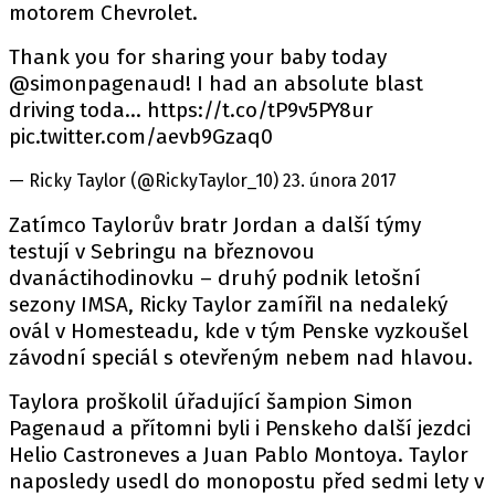
PIT LANE
motorem Chevrolet.
ČEŠI V AKCI
Thank you for sharing your baby today
FIA CEZ & POHÁRY
@simonpagenaud! I had an absolute blast
MEZINÁRODNÍ SCÉNA
driving toda… https://t.co/tP9v5PY8ur
pic.twitter.com/aevb9Gzaq0
SLEDUJTE NÁS NA
|
— Ricky Taylor (@RickyTaylor_10) 23. února 2017
Zatímco Taylorův bratr Jordan a další týmy
Máte příběh, fotku nebo video?
testují v Sebringu na březnovou
Pošlete e-mail na autoroad.cz
dvanáctihodinovku – druhý podnik letošní
sezony IMSA, Ricky Taylor zamířil na nedaleký
ovál v Homesteadu, kde v tým Penske vyzkoušel
ETICKÝ KODEX
závodní speciál s otevřeným nebem nad hlavou.
KONTAKT
Taylora proškolil úřadující šampion Simon
VYDAVATEL
Pagenaud a přítomni byli i Penskeho další jezdci
INZERCE
Helio Castroneves a Juan Pablo Montoya. Taylor
naposledy usedl do monopostu před sedmi lety v
OSOBNÍ ÚDAJE / COOKIES