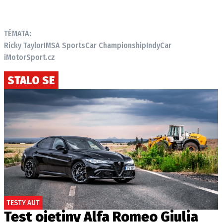
TÉMATA:
Ricky Taylor
IMSA SportsCar Championship
IndyCar
iMotorSport.cz
STALO SE
TESTY AUT
Test ojetiny Alfa Romeo Giulia