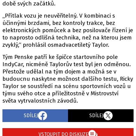
době svých začátků.
„Přítlak vozu je neuvěřitelný. V kombinaci s
účinnými brzdami, bez kontroly trakce, bez
Provozovatelem serveru autoroad.cz je
elektronických pomůcek a bez posilovače řízení je
INCORP MEDIA GROUP s.r.o., IČ: 118 23 054
to naprosto odlišná technika, než na kterou jsem
zvyklý,“ prohlásil osmadvacetiletý Taylor.
Tým Penske patří ke špičce startovního pole
IndyCar, nicméně Taylorův test byl jen odměnou.
Přestože udělal na tým dojem a možná se v
budoucnu naskytne možnost dalšího testu, Ricky
Taylor se soustředí na scénu sportovních vozů u
týmu svého otce a příležitostně v Mistrovství
světa vytrvalostních závodů.
SDÍLEJ
SDÍLEJ
VSTOUPIT DO DISKUZE