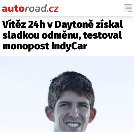
Vítěz 24h v Daytoně získal
AUTA
sladkou odměnu, testoval
TESTY AUT
monopost IndyCar
NOVINKY
EKO
SPY
HISTORIE
ZAJÍMAVOSTI
TECHNIKA
EKONOMIKA
ČESKÝ TRH
TUNING
PROFI