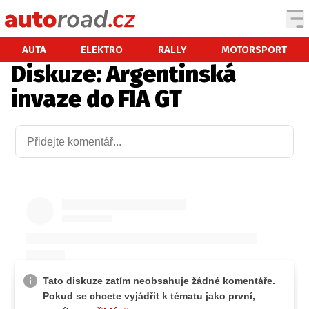
AUTA
AUTA
ELEKTRO
RALLY
MOTORSPORT
Diskuze: Argentinská
TESTY AUT
invaze do FIA GT
NOVINKY
EKO
SPY
HISTORIE
ZAJÍMAVOSTI
TECHNIKA
EKONOMIKA
ČESKÝ TRH
TUNING
PROFI