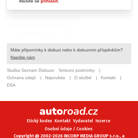
ELEKTRO
NOVINKY ZE SVĚTA EV
TESTY ELEKTROMOBILŮ
TRH S ELEKTROMOBILY
RALLY
OSTATNÍ
TISKOVKY
ROZHOVORY
DAKAR
Z DOMOVA
ZE SVĚTA
Etický kodex
Kontakt
Vydavatel
Inzerce
MOTORSPORT
Osobní údaje / Cookies
Copyright @ 2002-2026 INCORP MEDIA GROUP s.r.o., a