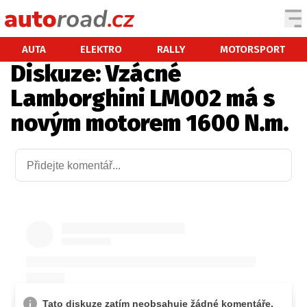
AUTA
AUTA
ELEKTRO
RALLY
MOTORSPORT
Diskuze: Vzácné
TESTY AUT
Lamborghini LM002 má s
NOVINKY
novým motorem 1600 N.m.
EKO
SPY
HISTORIE
ZAJÍMAVOSTI
TECHNIKA
EKONOMIKA
ČESKÝ TRH
TUNING
PROFI