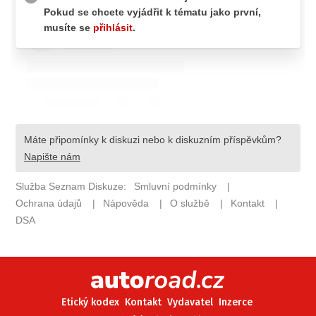
ELEKTRO
NOVINKY ZE SVĚTA EV
TESTY ELEKTROMOBILŮ
TRH S ELEKTROMOBILY
RALLY
OSTATNÍ
TISKOVKY
ROZHOVORY
DAKAR
Z DOMOVA
ZE SVĚTA
MOTORSPORT
Etický kodex
Kontakt
Vydavatel
Inzerce