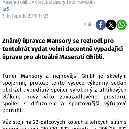
Maserati Ghibli v úpravě Mansory, foto: MANSORY
ELEKTRO
ar5
3. listopadu 2015 17:23
NOVINKY ZE SVĚTA EV
Sdílej:
TESTY ELEKTROMOBILŮ
TRH S ELEKTROMOBILY
Známý úpravce Mansory se rozhodl pro
RALLY
tentokrát vydat velmi decentně vypadající
úpravu pro aktuální Maserati Ghibli.
OSTATNÍ
TISKOVKY
Tuner Mansory a nejnovější Ghibli je skvělým
ROZHOVORY
spojením, protože tento vysoce výkonný sedan
DAKAR
obdržel dvoudílný spoiler vyrobený z uhlíkových
Z DOMOVA
vláken, nový víko zavazadlového prostoru,
spoiler s difuzorem a sportovnější výfukové
ZE SVĚTA
potrubí.
MOTORSPORT
Vůz stojí na 22-palcových kolech z lehkých slitin s
pneumatikami 255/30 R22 vpředu a 295/25 R22