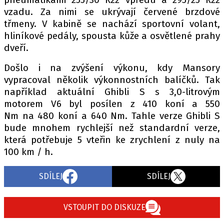
PIT LANE
vzadu. Za nimi se ukrývají červené brzdové
ČEŠI V AKCI
třmeny. V kabině se nachází sportovní volant,
FIA CEZ & POHÁRY
hliníkové pedály, spousta kůže a osvětlené prahy
MEZINÁRODNÍ SCÉNA
dveří.
Došlo i na zvýšení výkonu, kdy Mansory
SLEDUJTE NÁS NA
|
vypracoval několik výkonnostních balíčků. Tak
například aktuální Ghibli S s 3,0-litrovým
motorem V6 byl posílen z 410 koní a 550
Máte příběh, fotku nebo video?
Nm na 480 koní a 640 Nm. Tahle verze Ghibli S
Pošlete e-mail na autoroad.cz
bude mnohem rychlejší než standardní verze,
která potřebuje 5 vteřin ke zrychlení z nuly na
100 km / h.
ETICKÝ KODEX
KONTAKT
SDÍLEJ
SDÍLEJ
VYDAVATEL
INZERCE
VSTOUPIT DO DISKUZE
OSOBNÍ ÚDAJE / COOKIES